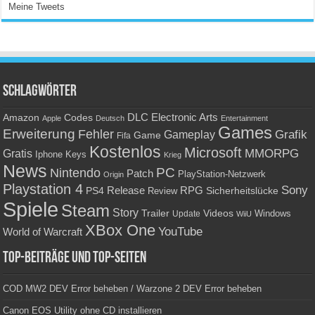
Meine Tweets
Schlagwörter
Amazon
DLC
Electronic Arts
Codes
Apple
Deutsch
Entertainment
Games
Erweiterung
Fehler
Grafik
Gameplay
Game
Fifa
Kostenlos
Microsoft
Gratis
MMORPG
Keys
Iphone
Krieg
News
PC
Nintendo
Patch
PlayStation-Netzwerk
Origin
Playstation 4
Sony
RPG
PS4
Release
Sicherheitslücke
Review
Spiele
Steam
Story
Trailer
Videos
Update
Windows
WiiU
XBox One
YouTube
World of Warcraft
Top-Beiträge und Top-Seiten
COD MW2 DEV Error beheben / Warzone 2 DEV Error beheben
Canon EOS Utility ohne CD installieren