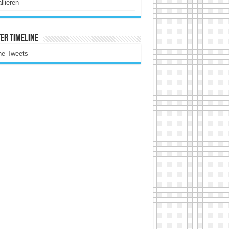
allieren
er Timeline
ne Tweets