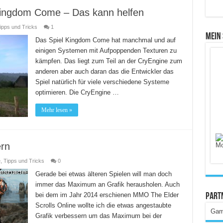
Kingdom Come – Das kann helfen
ipps und Tricks
1
Mein
Das Spiel Kingdom Come hat manchmal und auf
einigen Systemen mit Aufpoppenden Texturen zu
kämpfen. Das liegt zum Teil an der CryEngine zum
anderen aber auch daran das die Entwickler das
Spiel natürlich für viele verschiedene Systeme
optimieren. Die CryEngine …
Mehr lesen »
ern
e
,
Tipps und Tricks
0
Gerade bei etwas älteren Spielen will man doch
immer das Maximum an Grafik herausholen. Auch
bei dem im Jahr 2014 erschienen MMO The Elder
Part
Scrolls Online wollte ich die etwas angestaubte
Gam
Grafik verbessern um das Maximum bei der