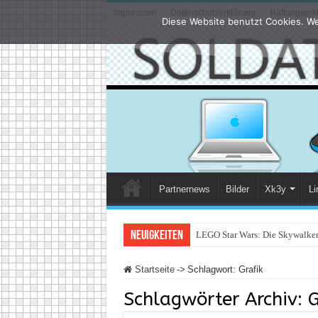
Impressum
Datenschutzerklärung
Haftungserk
Diese Website benutzt Cookies. We
Partnernews
Bilder
Xk3y
Li
Neuigkeiten
LEGO Star Wars: Die Skywalker 
Startseite
->
Schlagwort:
Grafik
Schlagwörter Archiv:
G