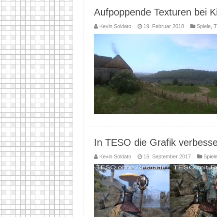
Aufpoppende Texturen bei 
Kevin Soldato
19. Februar 2018
Spiele
,
T
In TESO die Grafik verbess
Kevin Soldato
16. September 2017
Spiel