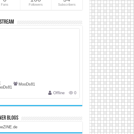
Fans
Followers
Subscribers
 Stream
MooDs81
Offline
0
ner Blogs
eZINE.de