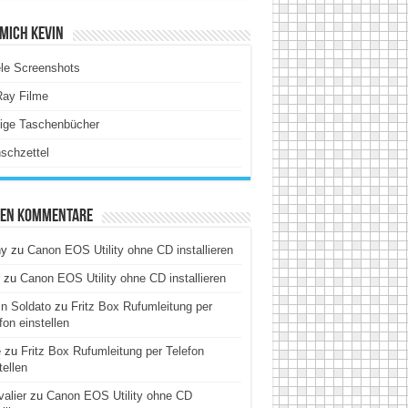
Mich Kevin
le Screenshots
Ray Filme
tige Taschenbücher
schzettel
ten Kommentare
hy
zu
Canon EOS Utility ohne CD installieren
zu
Canon EOS Utility ohne CD installieren
n Soldato
zu
Fritz Box Rufumleitung per
fon einstellen
e
zu
Fritz Box Rufumleitung per Telefon
tellen
alier
zu
Canon EOS Utility ohne CD