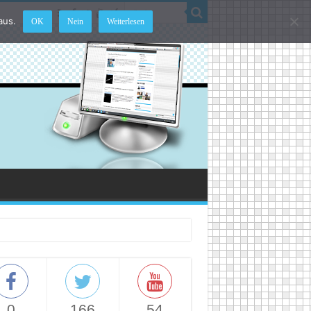
aus.
OK
Nein
Weiterlesen
0
166
54