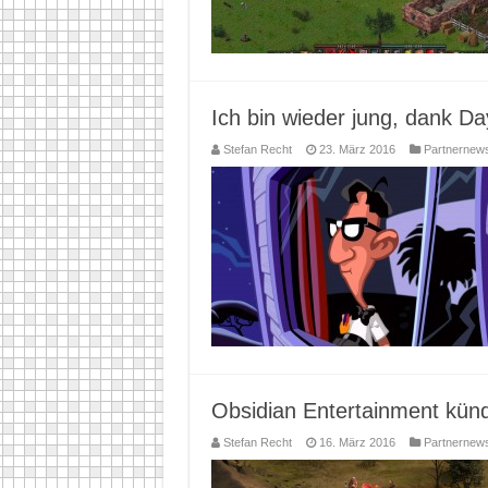
Ich bin wieder jung, dank D
Stefan Recht
23. März 2016
Partnernew
Obsidian Entertainment kün
Stefan Recht
16. März 2016
Partnernew