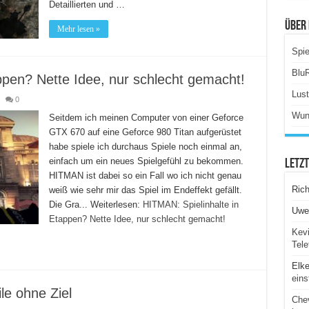
Detaillierten und …
Über 
Mehr lesen »
Spie
Blu
ppen? Nette Idee, nur schlecht gemacht!
Lus
0
Wun
Seitdem ich meinen Computer von einer Geforce
GTX 670 auf eine Geforce 980 Titan aufgerüstet
habe spiele ich durchaus Spiele noch einmal an,
einfach um ein neues Spielgefühl zu bekommen.
Letz
HITMAN ist dabei so ein Fall wo ich nicht genau
Ric
weiß wie sehr mir das Spiel im Endeffekt gefällt.
Die Gra...
Weiterlesen:
HITMAN: Spielinhalte in
Uwe
Etappen? Nette Idee, nur schlecht gemacht!
Kevi
Tele
Elk
eins
e ohne Ziel
Chev