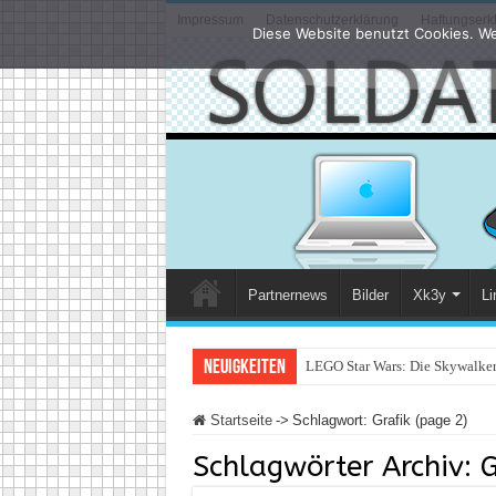
Impressum
Datenschutzerklärung
Haftungserk
Diese Website benutzt Cookies. We
Partnernews
Bilder
Xk3y
Li
Neuigkeiten
LEGO Star Wars: Die Skywalker 
Startseite
->
Schlagwort:
Grafik
(page 2)
Schlagwörter Archiv:
G