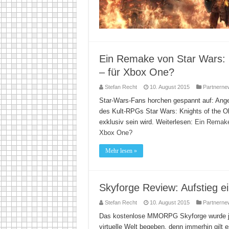
Ein Remake von Star Wars: 
– für Xbox One?
Stefan Recht
10. August 2015
Partnerne
Star-Wars-Fans horchen gespannt auf: Ange
des Kult-RPGs Star Wars: Knights of the O
exklusiv sein wird. Weiterlesen:
Ein Remake 
Xbox One?
Mehr lesen »
Skyforge Review: Aufstieg e
Stefan Recht
10. August 2015
Partnerne
Das kostenlose MMORPG Skyforge wurde ja er
virtuelle Welt begeben, denn immerhin gilt 