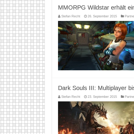
MMORPG Wildstar erhält eine
Stefan Recht
26. September 2015
Partn
Dark Souls III: Multiplayer
Stefan Recht
23. September 2015
Partn