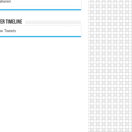
allieren
er Timeline
ne Tweets