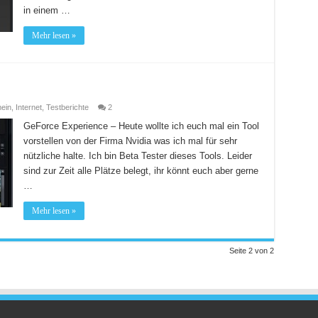
in einem …
Mehr lesen »
mein
,
Internet
,
Testberichte
2
GeForce Experience – Heute wollte ich euch mal ein Tool
vorstellen von der Firma Nvidia was ich mal für sehr
nützliche halte. Ich bin Beta Tester dieses Tools. Leider
sind zur Zeit alle Plätze belegt, ihr könnt euch aber gerne
…
Mehr lesen »
Seite 2 von 2