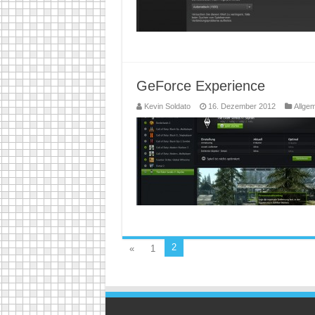
GeForce Experience
Kevin Soldato
16. Dezember 2012
Allge
2
«
1