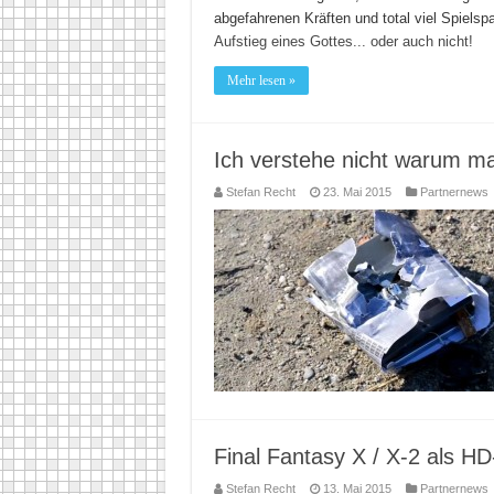
abgefahrenen Kräften und total viel Spielsp
Aufstieg eines Gottes... oder auch nicht!
Mehr lesen »
Ich verstehe nicht warum m
Stefan Recht
23. Mai 2015
Partnernews
Final Fantasy X / X-2 als H
Stefan Recht
13. Mai 2015
Partnernews