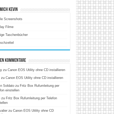
Mich Kevin
le Screenshots
Ray Filme
tige Taschenbücher
schzettel
ten Kommentare
hy
zu
Canon EOS Utility ohne CD installieren
zu
Canon EOS Utility ohne CD installieren
n Soldato
zu
Fritz Box Rufumleitung per
fon einstellen
e
zu
Fritz Box Rufumleitung per Telefon
tellen
alier
zu
Canon EOS Utility ohne CD