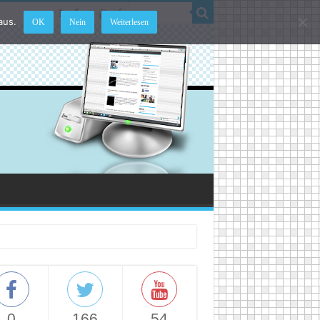
aus.
OK
Nein
Weiterlesen
0
166
54