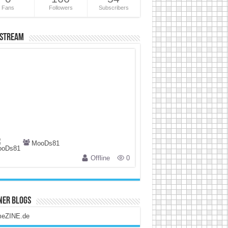
Fans
Followers
Subscribers
 Stream
MooDs81
Offline
0
ner Blogs
eZINE.de