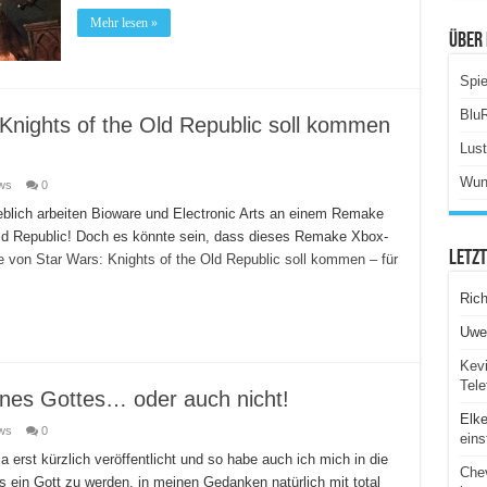
Mehr lesen »
Über 
Spie
Blu
Knights of the Old Republic soll kommen
Lus
Wun
ws
0
blich arbeiten Bioware und Electronic Arts an einem Remake
ld Republic! Doch es könnte sein, dass dieses Remake Xbox-
Letz
von Star Wars: Knights of the Old Republic soll kommen – für
Ric
Uwe
Kevi
Tele
ines Gottes… oder auch nicht!
Elk
ws
0
eins
st kürzlich veröffentlicht und so habe auch ich mich in die
Chev
es ein Gott zu werden, in meinen Gedanken natürlich mit total