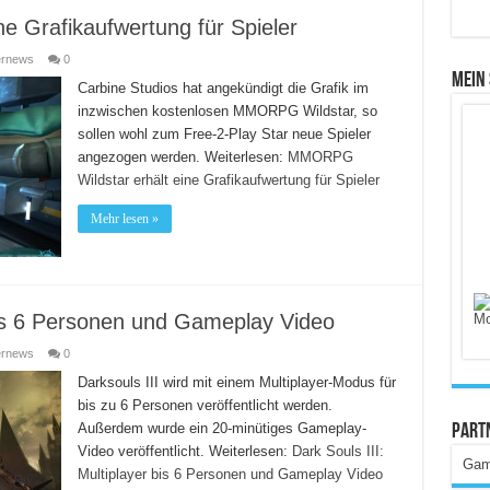
 Grafikaufwertung für Spieler
ernews
0
Mein
Carbine Studios hat angekündigt die Grafik im
inzwischen kostenlosen MMORPG Wildstar, so
sollen wohl zum Free-2-Play Star neue Spieler
angezogen werden.
Weiterlesen:
MMORPG
Wildstar erhält eine Grafikaufwertung für Spieler
Mehr lesen »
 bis 6 Personen und Gameplay Video
ernews
0
Darksouls III wird mit einem Multiplayer-Modus für
bis zu 6 Personen veröffentlicht werden.
Außerdem wurde ein 20-minütiges Gameplay-
Part
Video veröffentlicht.
Weiterlesen:
Dark Souls III:
Gam
Multiplayer bis 6 Personen und Gameplay Video