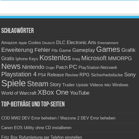
Schlagwörter
Amazon
DLC
Electronic Arts
Codes
Apple
Deutsch
Entertainment
Games
Erweiterung
Fehler
Grafik
Gameplay
Game
Fifa
Kostenlos
Microsoft
Gratis
MMORPG
Keys
Iphone
Krieg
News
PC
Nintendo
Patch
PlayStation-Netzwerk
Origin
Playstation 4
Sony
RPG
PS4
Release
Sicherheitslücke
Review
Spiele
Steam
Story
Trailer
Videos
Update
Windows
WiiU
XBox One
YouTube
World of Warcraft
Top-Beiträge und Top-Seiten
COD MW2 DEV Error beheben / Warzone 2 DEV Error beheben
Canon EOS Utility ohne CD installieren
Fritz Box Rufumleitung per Telefon einstellen