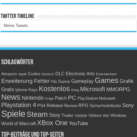
Twitter Timeline
Meine Tweets
Schlagwörter
Amazon
DLC
Electronic Arts
Codes
Apple
Deutsch
Entertainment
Games
Erweiterung
Fehler
Grafik
Gameplay
Game
Fifa
Kostenlos
Microsoft
Gratis
MMORPG
Keys
Iphone
Krieg
News
PC
Nintendo
Patch
PlayStation-Netzwerk
Origin
Playstation 4
Sony
RPG
PS4
Release
Sicherheitslücke
Review
Spiele
Steam
Story
Trailer
Videos
Update
Windows
WiiU
XBox One
YouTube
World of Warcraft
Top-Beiträge und Top-Seiten