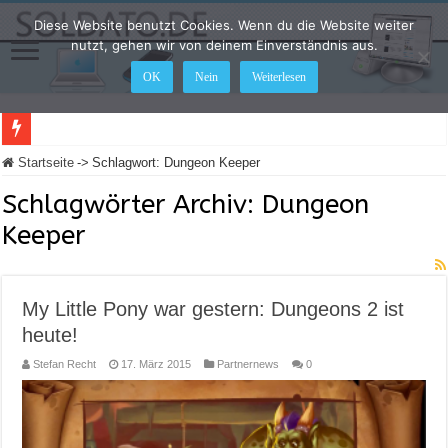
Diese Website benutzt Cookies. Wenn du die Website weiter
nutzt, gehen wir von deinem Einverständnis aus.
OK
Nein
Weiterlesen
LEGO Star Wars: Die Skywalker Saga – Hier sind alle Cheat Codes für das Spiel
Startseite
->
Schlagwort:
Dungeon Keeper
Schlagwörter Archiv:
Dungeon
Keeper
My Little Pony war gestern: Dungeons 2 ist
heute!
Stefan Recht
17. März 2015
Partnernews
0