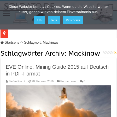
Diese Website benutzt Cookies. Wenn du die Website weiter
nutzt, gehen wir von deinem Einverständnis aus.
OK
Nein
Weiterlesen
LEGO Star Wars: Die Skywalker Saga – Hier sind alle Cheat Codes für das Spiel
Startseite
->
Schlagwort:
Mackinaw
Schlagwörter Archiv:
Mackinaw
EVE Online: Mining Guide 2015 auf Deutsch
in PDF-Format
Stefan Recht
20. Februar 2016
Partnernews
0