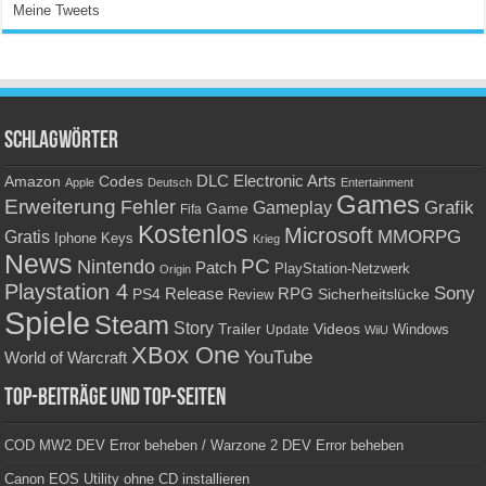
Meine Tweets
Schlagwörter
Amazon
DLC
Electronic Arts
Codes
Apple
Deutsch
Entertainment
Games
Erweiterung
Fehler
Grafik
Gameplay
Game
Fifa
Kostenlos
Microsoft
Gratis
MMORPG
Keys
Iphone
Krieg
News
PC
Nintendo
Patch
PlayStation-Netzwerk
Origin
Playstation 4
Sony
RPG
PS4
Release
Sicherheitslücke
Review
Spiele
Steam
Story
Trailer
Videos
Update
Windows
WiiU
XBox One
YouTube
World of Warcraft
Top-Beiträge und Top-Seiten
COD MW2 DEV Error beheben / Warzone 2 DEV Error beheben
Canon EOS Utility ohne CD installieren