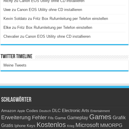
Richy
zu
Canon EOS Utility ohne CD installieren
Uwe
zu
Canon EOS Utility ohne CD installieren
Kevin Soldato
zu
Fritz Box Rufumleitung per Telefon einstellen
Elke
zu
Fritz Box Rufumleitung per Telefon einstellen
Chevalier
zu
Canon EOS Utility ohne CD installieren
Twitter Timeline
Meine Tweets
Schlagwörter
Amazon
DLC
Electronic Arts
Codes
Apple
Deutsch
Entertainment
Games
Erweiterung
Fehler
Grafik
Gameplay
Game
Fifa
Kostenlos
Microsoft
Gratis
MMORPG
Keys
Iphone
Krieg