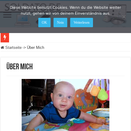
Diese Website benutzt Cookies. Wenn du die Website weiter
nutzt, gehen wir von deinem Einverständnis aus.
OK
Nein
Weiterlesen
LEGO Star Wars: Die Skywalker Saga – Hier sind alle Cheat Codes für das Spiel
Startseite
->
Über Mich
Über Mich