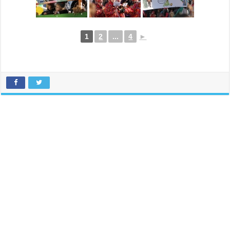
1
2
...
4
►