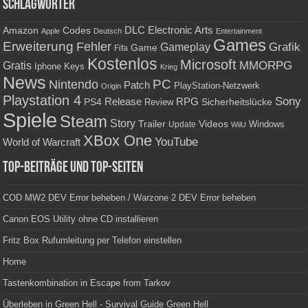
Schlagwörter
Amazon
DLC
Electronic Arts
Codes
Apple
Deutsch
Entertainment
Games
Erweiterung
Fehler
Grafik
Gameplay
Game
Fifa
Kostenlos
Microsoft
Gratis
MMORPG
Keys
Iphone
Krieg
News
PC
Nintendo
Patch
PlayStation-Netzwerk
Origin
Playstation 4
Sony
RPG
PS4
Release
Sicherheitslücke
Review
Spiele
Steam
Story
Trailer
Videos
Update
Windows
WiiU
XBox One
YouTube
World of Warcraft
Top-Beiträge und Top-Seiten
COD MW2 DEV Error beheben / Warzone 2 DEV Error beheben
Canon EOS Utility ohne CD installieren
Fritz Box Rufumleitung per Telefon einstellen
Home
Tastenkombination in Escape from Tarkov
Überleben in Green Hell - Survival Guide Green Hell