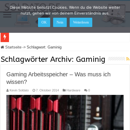
Diese Website benutzt Cookies. Wenn du die Website weiter
nutzt, gehen wir von deinem Einverständnis aus.
OK
Nein
Weiterlesen
LEGO Star Wars: Die Skywalker Saga – Hier sind alle Cheat Codes für das Spiel
Startseite
->
Schlagwort:
Gaminig
Schlagwörter Archiv:
Gaminig
Gaming Arbeitsspeicher – Was muss ich
wissen?
Kevin Soldato
7. Oktober 2014
Hardware
0