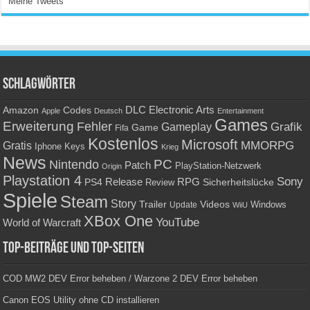
Meine Tweets
Schlagwörter
Amazon
DLC
Electronic Arts
Codes
Apple
Deutsch
Entertainment
Games
Erweiterung
Fehler
Grafik
Gameplay
Game
Fifa
Kostenlos
Microsoft
Gratis
MMORPG
Keys
Iphone
Krieg
News
PC
Nintendo
Patch
PlayStation-Netzwerk
Origin
Playstation 4
Sony
RPG
PS4
Release
Sicherheitslücke
Review
Spiele
Steam
Story
Trailer
Videos
Update
Windows
WiiU
XBox One
YouTube
World of Warcraft
Top-Beiträge und Top-Seiten
COD MW2 DEV Error beheben / Warzone 2 DEV Error beheben
Canon EOS Utility ohne CD installieren