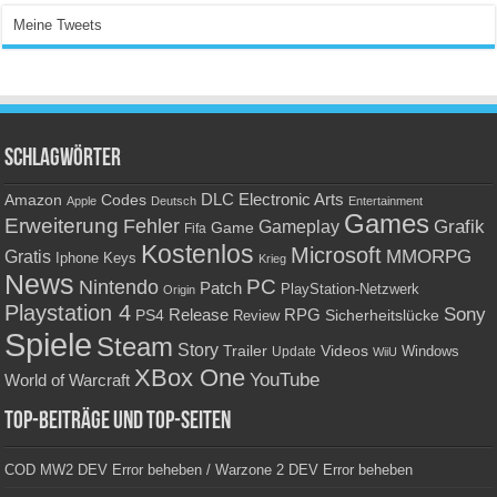
Meine Tweets
Schlagwörter
Amazon
DLC
Electronic Arts
Codes
Apple
Deutsch
Entertainment
Games
Erweiterung
Fehler
Grafik
Gameplay
Game
Fifa
Kostenlos
Microsoft
Gratis
MMORPG
Keys
Iphone
Krieg
News
PC
Nintendo
Patch
PlayStation-Netzwerk
Origin
Playstation 4
Sony
RPG
PS4
Release
Sicherheitslücke
Review
Spiele
Steam
Story
Trailer
Videos
Update
Windows
WiiU
XBox One
YouTube
World of Warcraft
Top-Beiträge und Top-Seiten
COD MW2 DEV Error beheben / Warzone 2 DEV Error beheben