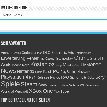
Twitter Timeline
Meine Tweets
Schlagwörter
Amazon
DLC
Electronic Arts
Codes
Apple
Deutsch
Entertainment
Games
Erweiterung
Fehler
Grafik
Gameplay
Game
Fifa
Kostenlos
Microsoft
Gratis
MMORPG
Keys
Iphone
Krieg
News
PC
Nintendo
Patch
PlayStation-Netzwerk
Origin
Playstation 4
Sony
RPG
PS4
Release
Sicherheitslücke
Review
Spiele
Steam
Story
Trailer
Videos
Update
Windows
WiiU
XBox One
YouTube
World of Warcraft
Top-Beiträge und Top-Seiten