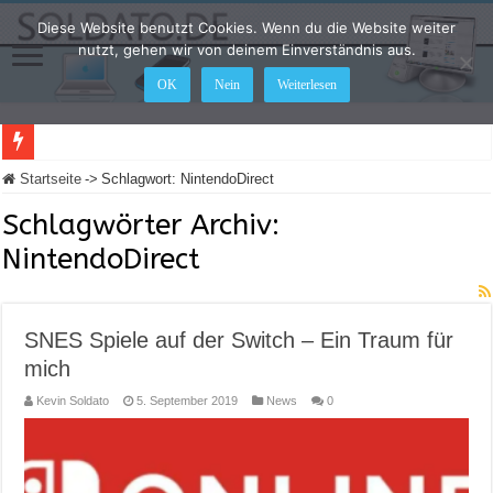
Diese Website benutzt Cookies. Wenn du die Website weiter
nutzt, gehen wir von deinem Einverständnis aus.
OK
Nein
Weiterlesen
LEGO Star Wars: Die Skywalker Saga – Hier sind alle Cheat Codes für das Spiel
Startseite
->
Schlagwort:
NintendoDirect
Schlagwörter Archiv:
NintendoDirect
SNES Spiele auf der Switch – Ein Traum für
mich
Kevin Soldato
5. September 2019
News
0