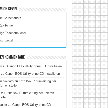
Mich Kevin
le Screenshots
Ray Filme
tige Taschenbücher
schzettel
ten Kommentare
hy
zu
Canon EOS Utility ohne CD installieren
zu
Canon EOS Utility ohne CD installieren
n Soldato
zu
Fritz Box Rufumleitung per
fon einstellen
e
zu
Fritz Box Rufumleitung per Telefon
tellen
alier
zu
Canon EOS Utility ohne CD