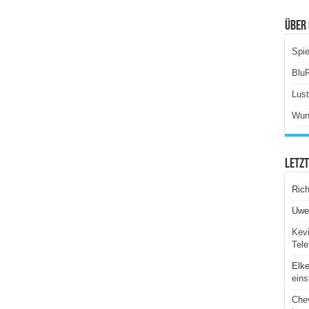
Über 
Spie
Blu
Lus
Wun
Letz
Ric
Uwe
Kevi
Tele
Elk
eins
Chev