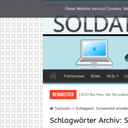
Impressum
Datenschutzerklärung
Haftungserk
Diese Website benutzt Cookies. We
Partnernews
Bilder
Xk3y
Li
Neuigkeiten
LEGO Star Wars: Die Skywalker 
Startseite
->
Schlagwort:
Screenshot erstell
Schlagwörter Archiv:
S