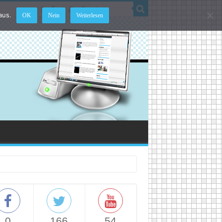
aus.
OK
Nein
Weiterlesen
0
166
54