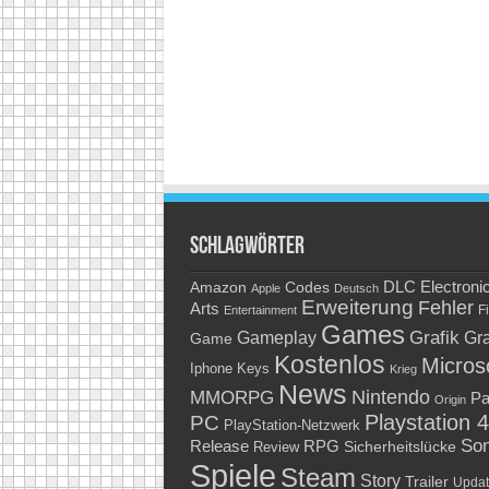
Schlagwörter
Amazon
DLC
Electroni
Codes
Apple
Deutsch
Erweiterung
Fehler
Arts
Fi
Entertainment
Games
Grafik
Gra
Gameplay
Game
Kostenlos
Micros
Keys
Iphone
Krieg
News
Nintendo
MMORPG
Pa
Origin
Playstation 4
PC
PlayStation-Netzwerk
So
RPG
Release
Sicherheitslücke
Review
Spiele
Steam
Story
Trailer
Updat