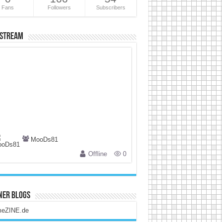
Fans
Followers
Subscribers
 Stream
MooDs81
Offline
0
ner Blogs
eZINE.de