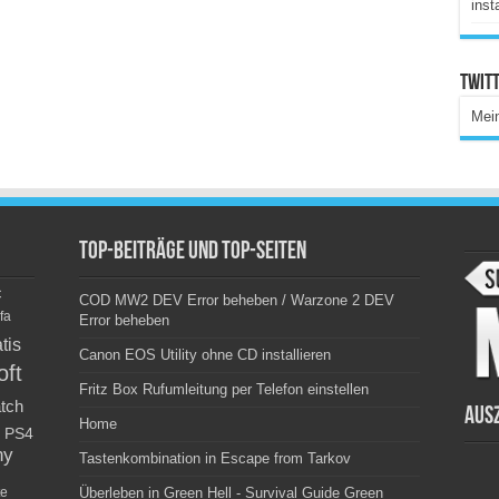
inst
Twitt
Mei
Top-Beiträge und Top-Seiten
c
COD MW2 DEV Error beheben / Warzone 2 DEV
fa
Error beheben
tis
Canon EOS Utility ohne CD installieren
oft
Fritz Box Rufumleitung per Telefon einstellen
tch
Aus
Home
PS4
ny
Tastenkombination in Escape from Tarkov
e
Überleben in Green Hell - Survival Guide Green