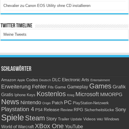
Chevalier
zu
Canon EOS Utility ohne CD installieren
Twitter Timeline
Meine Tweets
Schlagwörter
Amazon
DLC
Electronic Arts
Codes
Apple
Deutsch
Entertainment
Games
Erweiterung
Fehler
Grafik
Gameplay
Game
Fifa
Kostenlos
Microsoft
Gratis
MMORPG
Keys
Iphone
Krieg
News
PC
Nintendo
Patch
PlayStation-Netzwerk
Origin
Playstation 4
Sony
RPG
PS4
Release
Sicherheitslücke
Review
Spiele
Steam
Story
Trailer
Videos
Update
Windows
WiiU
XBox One
YouTube
World of Warcraft