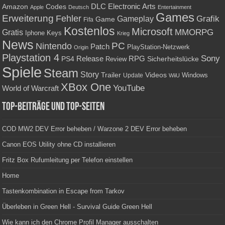
Amazon
DLC
Electronic Arts
Codes
Apple
Deutsch
Entertainment
Games
Erweiterung
Fehler
Grafik
Gameplay
Game
Fifa
Kostenlos
Microsoft
Gratis
MMORPG
Keys
Iphone
Krieg
News
PC
Nintendo
Patch
PlayStation-Netzwerk
Origin
Playstation 4
Sony
RPG
PS4
Release
Sicherheitslücke
Review
Spiele
Steam
Story
Trailer
Videos
Update
Windows
WiiU
XBox One
YouTube
World of Warcraft
Top-Beiträge und Top-Seiten
COD MW2 DEV Error beheben / Warzone 2 DEV Error beheben
Canon EOS Utility ohne CD installieren
Fritz Box Rufumleitung per Telefon einstellen
Home
Tastenkombination in Escape from Tarkov
Überleben in Green Hell - Survival Guide Green Hell
Wie kann ich den Chrome Profil Manager ausschalten