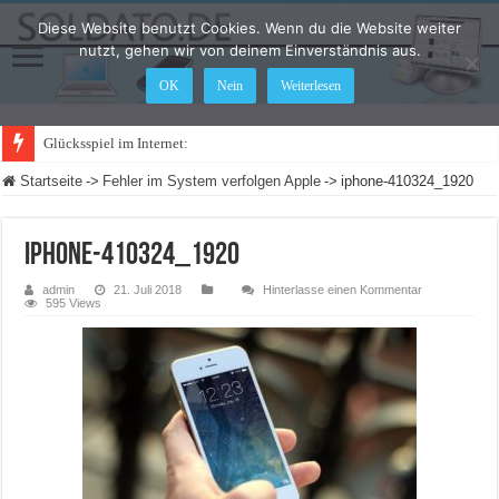
Diese Website benutzt Cookies. Wenn du die Website weiter
nutzt, gehen wir von deinem Einverständnis aus.
OK
Nein
Weiterlesen
Glücksspiel im Internet: Was ändert sich
Startseite
->
Fehler im System verfolgen Apple
->
iphone-410324_1920
iphone-410324_1920
admin
21. Juli 2018
Hinterlasse einen Kommentar
595 Views