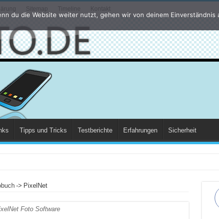
lärung
Sitemap
Timeline
Kontakt
nn du die Website weiter nutzt, gehen wir von deinem Einverständnis 
nks
Tipps und Tricks
Testberichte
Erfahrungen
Sicherheit
obuch
->
PixelNet
ixelNet Foto Software