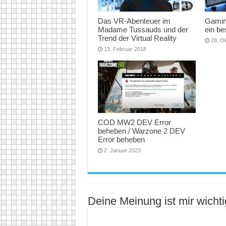
Das VR-Abenteuer im
Gamin
Madame Tussauds und der
ein b
Trend der Virtual Reality
28. O
13. Februar 2018
COD MW2 DEV Error
beheben / Warzone 2 DEV
Error beheben
2. Januar 2023
Deine Meinung ist mir wichti