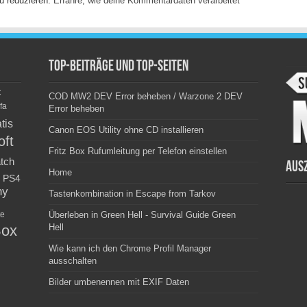
u reduzieren.
Erfahre, wie deine Kommentardaten verarbeitet
Top-Beiträge und Top-Seiten
c
COD MW2 DEV Error beheben / Warzone 2 DEV
fa
Error beheben
tis
Canon EOS Utility ohne CD installieren
oft
Fritz Box Rufumleitung per Telefon einstellen
tch
Aus
Home
PS4
ny
Tastenkombination in Escape from Tarkov
e
Überleben in Green Hell - Survival Guide Green
ox
Hell
Wie kann ich den Chrome Profil Manager
ausschalten
Bilder umbenennen mit EXIF Daten