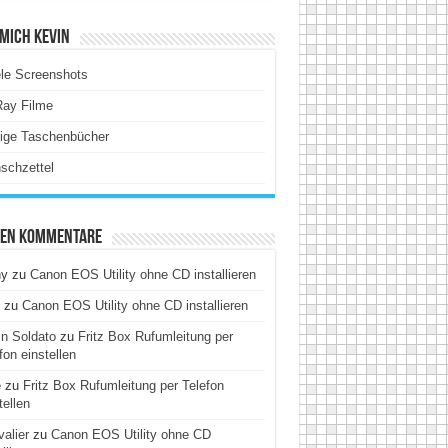
Mich Kevin
le Screenshots
Ray Filme
tige Taschenbücher
schzettel
ten Kommentare
hy
zu
Canon EOS Utility ohne CD installieren
zu
Canon EOS Utility ohne CD installieren
n Soldato
zu
Fritz Box Rufumleitung per
fon einstellen
e
zu
Fritz Box Rufumleitung per Telefon
tellen
alier
zu
Canon EOS Utility ohne CD