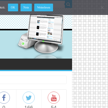
aus.
OK
Nein
Weiterlesen
0
166
54