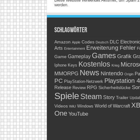
Diese Website verwendet Akismet, um Spam z
werden.
Schlagwörter
Amazon
DLC
Electroni
Codes
Apple
Deutsch
Erweiterung
Fehler
Arts
Fi
Entertainment
Games
Grafik
Gra
Gameplay
Game
Kostenlos
Micros
Keys
Iphone
Krieg
News
Nintendo
MMORPG
Pa
Origin
Playstation 4
PC
PlayStation-Netzwerk
So
RPG
Release
Sicherheitslücke
Review
Spiele
Steam
Story
Trailer
Updat
XB
World of Warcraft
Videos
Windows
WiiU
One
YouTube