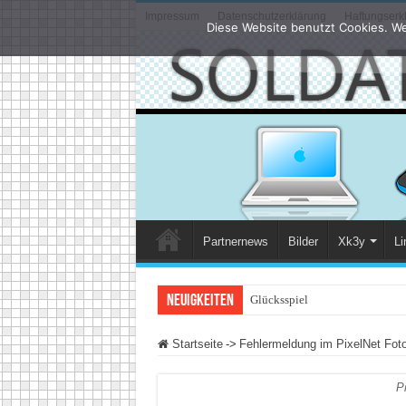
Impressum
Datenschutzerklärung
Haftungserk
Diese Website benutzt Cookies. We
Partnernews
Bilder
Xk3y
Li
Neuigkeiten
Glücksspiel im Internet: Was
Startseite
->
Fehlermeldung im PixelNet Fot
P