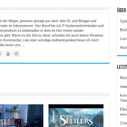
Über 
ind der 80iger, genauer gesagt aus dem Jahr 81 und Blogge und
Spie
rade so interessieren. Von Beruf bin ich IT-Systemadministrator und
Blu
lfersyndrom zu bekämpfen in dem es hier immer wieder
 gibt. Wenn es die Zeit zu lässt, schreibe ich auch kleine Reviews
Lus
en Kommentar, Like oder sonstige Aufmerksamkeit freue ich mich
Wie lesen uns …
Wun
1
Letz
Ric
Uwe
Kevi
Tele
Elk
eins
Chev