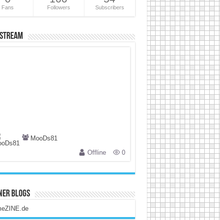
Fans
Followers
Subscribers
 Stream
MooDs81
Offline
0
ner Blogs
eZINE.de