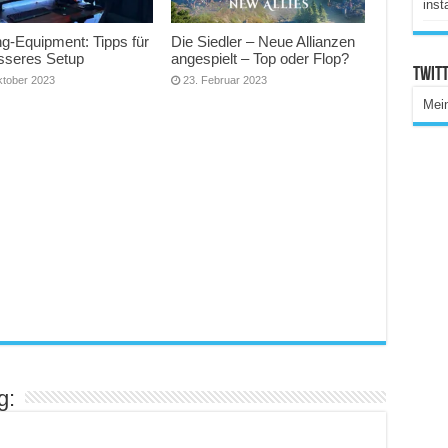
inst
g-Equipment: Tipps für
Die Siedler – Neue Allianzen
esseres Setup
angespielt – Top oder Flop?
Twitt
ktober 2023
23. Februar 2023
Mei
g: