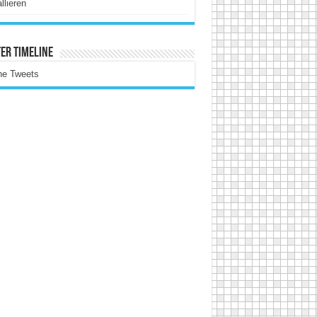
allieren
er Timeline
ne Tweets