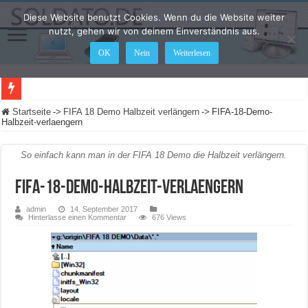
Diese Website benutzt Cookies. Wenn du die Website weiter
nutzt, gehen wir von deinem Einverständnis aus.
OK
Nein
Weiterlesen
LEGO Star Wars: Die Skywalker Saga – Hier sind alle Cheat Codes für das Spiel
Startseite
->
FIFA 18 Demo Halbzeit verlängern
->
FIFA-18-Demo-
Halbzeit-verlaengern
So einfach kann man in der FIFA 18 Demo die Halbzeit verlängern.
FIFA-18-Demo-Halbzeit-verlaengern
admin
14. September 2017
Hinterlasse einen Kommentar
676 Views