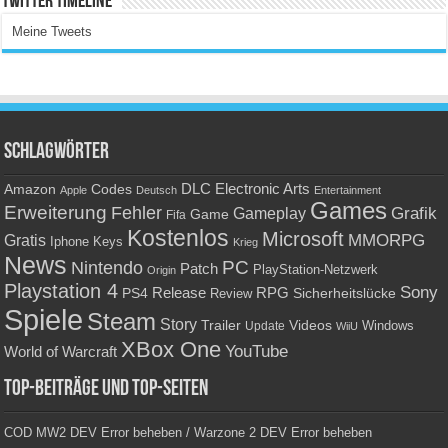
Twitter Timeline
Meine Tweets
Schlagwörter
Amazon
DLC
Electronic Arts
Codes
Apple
Deutsch
Entertainment
Games
Erweiterung
Fehler
Grafik
Gameplay
Game
Fifa
Kostenlos
Microsoft
Gratis
MMORPG
Keys
Iphone
Krieg
News
PC
Nintendo
Patch
PlayStation-Netzwerk
Origin
Playstation 4
Sony
RPG
PS4
Release
Sicherheitslücke
Review
Spiele
Steam
Story
Trailer
Videos
Update
Windows
WiiU
XBox One
YouTube
World of Warcraft
Top-Beiträge und Top-Seiten
COD MW2 DEV Error beheben / Warzone 2 DEV Error beheben