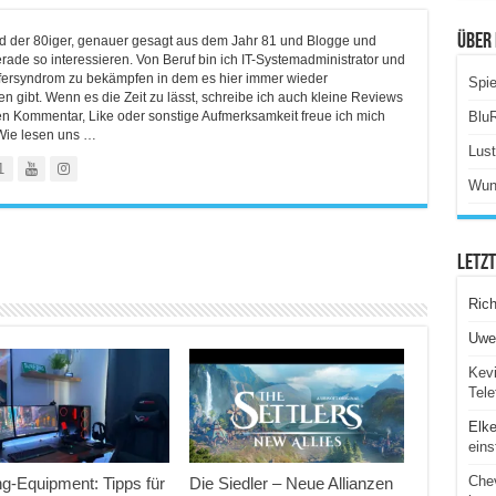
Über 
ind der 80iger, genauer gesagt aus dem Jahr 81 und Blogge und
rade so interessieren. Von Beruf bin ich IT-Systemadministrator und
lfersyndrom zu bekämpfen in dem es hier immer wieder
Spie
 gibt. Wenn es die Zeit zu lässt, schreibe ich auch kleine Reviews
en Kommentar, Like oder sonstige Aufmerksamkeit freue ich mich
Blu
Wie lesen uns …
Lus
1
Wun
Letz
Ric
Uwe
Kevi
Tele
Elk
eins
Chev
g-Equipment: Tipps für
Die Siedler – Neue Allianzen