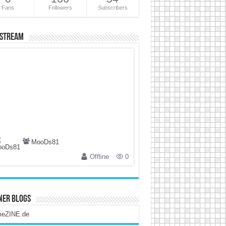
Fans
Followers
Subscribers
 Stream
MooDs81
Offline
0
ner Blogs
eZINE.de