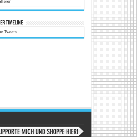
allieren
er Timeline
ne Tweets