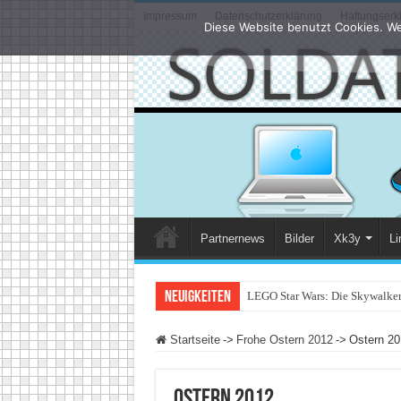
Impressum
Datenschutzerklärung
Haftungserk
Diese Website benutzt Cookies. We
Partnernews
Bilder
Xk3y
Li
Neuigkeiten
LEGO Star Wars: Die Skywalker 
Startseite
->
Frohe Ostern 2012
->
Ostern 20
Ostern 2012