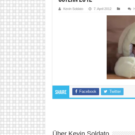
Kevin Soldato
7. April 2012
H
Facebook
Twitter
Share
Über Kevin Soldato