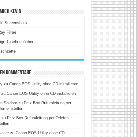
Mich Kevin
le Screenshots
Ray Filme
tige Taschenbücher
schzettel
ten Kommentare
hy
zu
Canon EOS Utility ohne CD installieren
zu
Canon EOS Utility ohne CD installieren
n Soldato
zu
Fritz Box Rufumleitung per
fon einstellen
e
zu
Fritz Box Rufumleitung per Telefon
tellen
alier
zu
Canon EOS Utility ohne CD