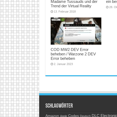
Madame Tussauds und der
ein b
Trend der Virtual Reality
28. O
13. Februar 2018
COD MW2 DEV Error
beheben / Warzone 2 DEV
Error beheben
2. Januar 2023
Schlagwörter
Amazon
DLC
Electroni
Codes
Apple
Deutsch