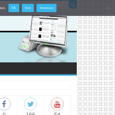
aus.
OK
Nein
Weiterlesen
0
166
54