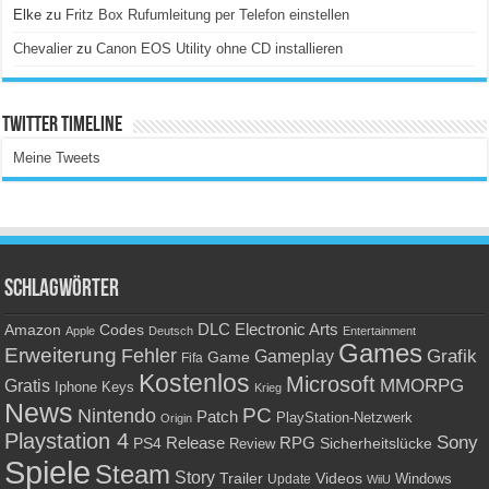
Elke
zu
Fritz Box Rufumleitung per Telefon einstellen
Chevalier
zu
Canon EOS Utility ohne CD installieren
Twitter Timeline
Meine Tweets
Schlagwörter
Amazon
DLC
Electronic Arts
Codes
Apple
Deutsch
Entertainment
Games
Erweiterung
Fehler
Grafik
Gameplay
Game
Fifa
Kostenlos
Microsoft
Gratis
MMORPG
Keys
Iphone
Krieg
News
PC
Nintendo
Patch
PlayStation-Netzwerk
Origin
Playstation 4
Sony
RPG
PS4
Release
Sicherheitslücke
Review
Spiele
Steam
Story
Trailer
Videos
Update
Windows
WiiU