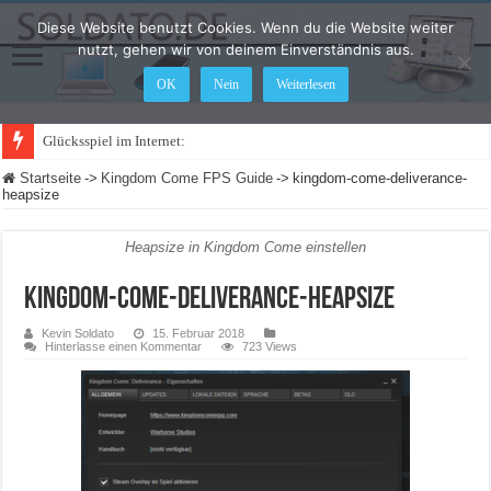
Diese Website benutzt Cookies. Wenn du die Website weiter
nutzt, gehen wir von deinem Einverständnis aus.
OK
Nein
Weiterlesen
Glücksspiel im Internet: Was ändert
Startseite
->
Kingdom Come FPS Guide
->
kingdom-come-deliverance-
heapsize
Heapsize in Kingdom Come einstellen
kingdom-come-deliverance-heapsize
Kevin Soldato
15. Februar 2018
Hinterlasse einen Kommentar
723 Views