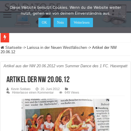
Diese Website benutzt Cookies. Wenn du die Website weiter
nutzt, gehen wir von deinem Einverständnis aus.
OK
Nein
Weiterlesen
LEGO Star Wars: Die Skywalker Saga – Hier sind alle Cheat Codes für das Spiel
Startseite
->
Larissa in der Neuen Westfälischen
->
Artikel der NW
20.06.12
Artikel aus der NW 20.06.2012 vom Summer Dance des 1 FC. Hasenpatt
Artikel der NW 20.06.12
Kevin Soldato
20. Juni 2012
Hinterlasse einen Kommentar
649 Views