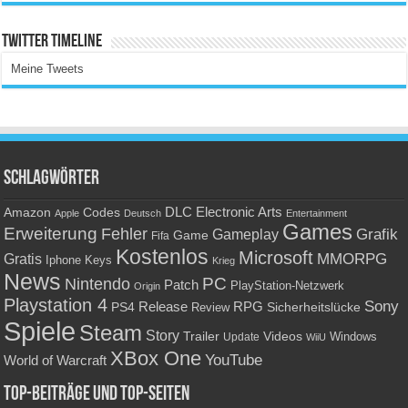
Twitter Timeline
Meine Tweets
Schlagwörter
Amazon
DLC
Electronic Arts
Codes
Apple
Deutsch
Entertainment
Games
Erweiterung
Fehler
Grafik
Gameplay
Game
Fifa
Kostenlos
Microsoft
Gratis
MMORPG
Keys
Iphone
Krieg
News
PC
Nintendo
Patch
PlayStation-Netzwerk
Origin
Playstation 4
Sony
RPG
PS4
Release
Sicherheitslücke
Review
Spiele
Steam
Story
Trailer
Videos
Update
Windows
WiiU
XBox One
YouTube
World of Warcraft
Top-Beiträge und Top-Seiten