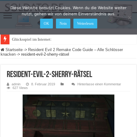
Diese Website benutzt Cookies. Wenn du die Website weiter
nutzt, gehen wir von deinem Einverständnis aus.
OK
Nein
Weiterlesen
Glücksspiel im Internet: Was ändert sic
Startseite
->
Resident Evil 2 Remake Code Guide – Alle Schlösser
knacken
->
resident-evil-2-sherry-rätsel
resident-evil-2-sherry-rätsel
admin
8. Februar 2019
Hinterlasse einen Kommentar
627 Views