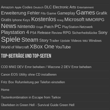
Amazon
DLC
Electronic Arts
Codes
Apple
Deutsch
Entertainment
Games
Erweiterung
Fehler
Grafik
Gameplay
Game
Fifa
Kostenlos
Microsoft
Gratis
MMORPG
Keys
Iphone
Krieg
News
PC
Nintendo
Patch
PlayStation-Netzwerk
Origin
Playstation 4
Sony
RPG
PS4
Release
Sicherheitslücke
Review
Spiele
Steam
Story
Trailer
Videos
Update
Windows
WiiU
XBox One
YouTube
World of Warcraft
Top-Beiträge und Top-Seiten
COD MW2 DEV Error beheben / Warzone 2 DEV Error beheben
Canon EOS Utility ohne CD installieren
Fritz Box Rufumleitung per Telefon einstellen
Home
Tastenkombination in Escape from Tarkov
Überleben in Green Hell - Survival Guide Green Hell