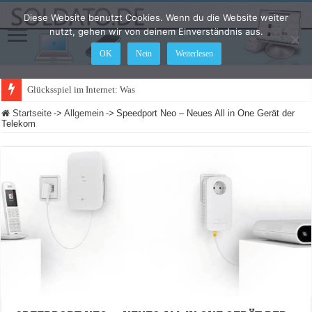
Diese Website benutzt Cookies. Wenn du die Website weiter
nutzt, gehen wir von deinem Einverständnis aus.
OK
Nein
Weiterlesen
Glücksspiel im Internet: Was ändert sich 2021
Startseite
->
Allgemein
->
Speedport Neo – Neues All in One Gerät der
Telekom