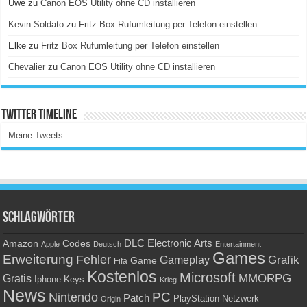
Uwe
zu
Canon EOS Utility ohne CD installieren
Kevin Soldato
zu
Fritz Box Rufumleitung per Telefon einstellen
Elke
zu
Fritz Box Rufumleitung per Telefon einstellen
Chevalier
zu
Canon EOS Utility ohne CD installieren
Twitter Timeline
Meine Tweets
Schlagwörter
Amazon
DLC
Electronic Arts
Codes
Apple
Deutsch
Entertainment
Games
Erweiterung
Fehler
Grafik
Gameplay
Game
Fifa
Kostenlos
Microsoft
Gratis
MMORPG
Keys
Iphone
Krieg
News
PC
Nintendo
Patch
PlayStation-Netzwerk
Origin