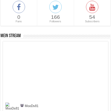
0
166
54
Fans
Followers
Subscribers
Mein Stream
MooDs81