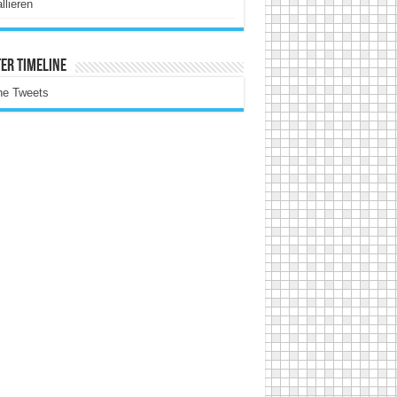
allieren
er Timeline
ne Tweets