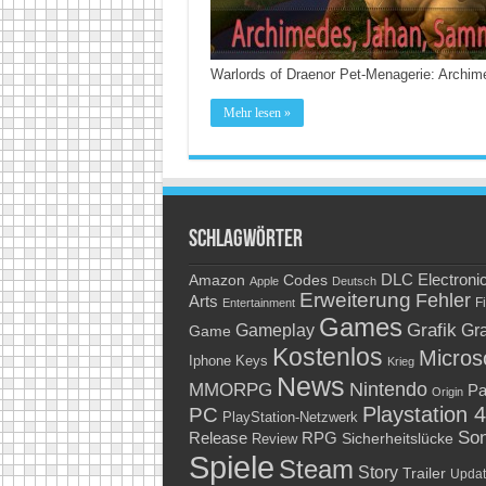
Warlords of Draenor Pet-Menagerie: Archi
Mehr lesen »
Schlagwörter
Amazon
DLC
Electroni
Codes
Apple
Deutsch
Erweiterung
Fehler
Arts
Fi
Entertainment
Games
Grafik
Gra
Gameplay
Game
Kostenlos
Micros
Keys
Iphone
Krieg
News
Nintendo
MMORPG
Pa
Origin
Playstation 4
PC
PlayStation-Netzwerk
So
RPG
Release
Sicherheitslücke
Review
Spiele
Steam
Story
Trailer
Updat