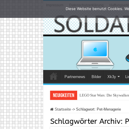
Impressum
Datenschutzerklärung
Haftungserk
Diese Website benutzt Cookies. We
Partnernews
Bilder
Xk3y
Li
Neuigkeiten
LEGO Star Wars: Die Skywalker 
Startseite
->
Schlagwort:
Pet-Menagerie
Schlagwörter Archiv:
P