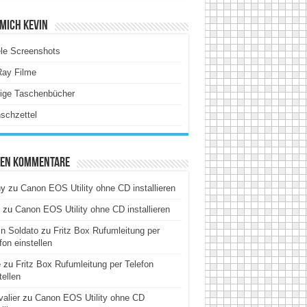
Mich Kevin
le Screenshots
Ray Filme
tige Taschenbücher
schzettel
ten Kommentare
hy
zu
Canon EOS Utility ohne CD installieren
zu
Canon EOS Utility ohne CD installieren
n Soldato
zu
Fritz Box Rufumleitung per
fon einstellen
e
zu
Fritz Box Rufumleitung per Telefon
tellen
alier
zu
Canon EOS Utility ohne CD