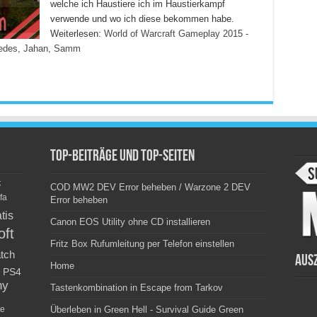
welche ich Haustiere ich im Haustierkampf
verwende und wo ich diese bekommen habe.
Weiterlesen:
World of Warcraft Gameplay 2015 -
medes, Jahan, Samm
Top-Beiträge und Top-Seiten
c
COD MW2 DEV Error beheben / Warzone 2 DEV
fa
Error beheben
tis
Canon EOS Utility ohne CD installieren
oft
Fritz Box Rufumleitung per Telefon einstellen
tch
Aus
Home
PS4
ny
Tastenkombination in Escape from Tarkov
e
Überleben in Green Hell - Survival Guide Green