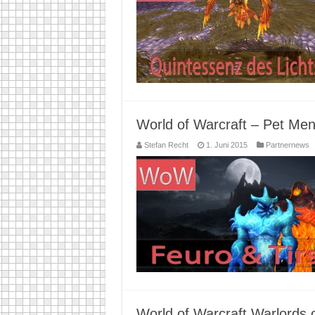
World of Warcraft – Pet Men
Stefan Recht
1. Juni 2015
Partnernews
World of Warcraft Warlords 