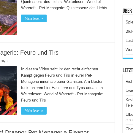
Quintessenz des Lichts. Weiterlesen:
World of
Warcraft - Pet-Menagerie: Quintessenz des Lichts
Über 
Mehr lesen »
Spie
Blu
Lus
Wun
agerie: Feuro und Tirs
0
In diesem Video seht ihr den recht einfachen
Letz
Kampf gegen Feuro und Tirs in eurer Pet-
Menagerie innerhalb eurer Garnison. Am Besten
Ric
funktionieren hier Haustiere des Typs aquatisch.
Uwe
Weiterlesen:
World of Warcraft - Pet Menagerie:
Kevi
Feuro und Tirs
Tele
Mehr lesen »
Elk
eins
Chev
of Draenor Pet Menagerie Eleanor