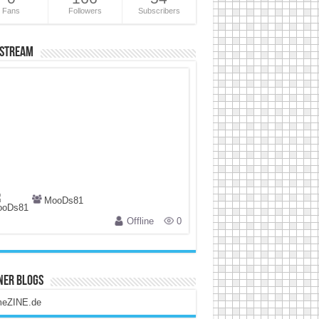
Fans
Followers
Subscribers
 Stream
MooDs81
Offline
0
ner Blogs
eZINE.de