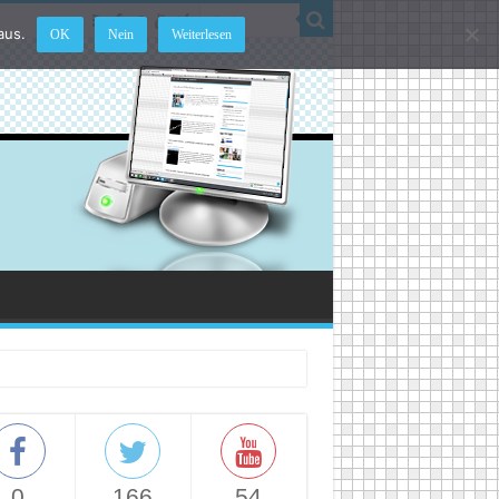
aus.
OK
Nein
Weiterlesen
0
166
54