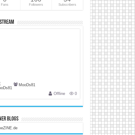
Fans
Followers
Subscribers
 Stream
MooDs81
Offline
0
ner Blogs
eZINE.de