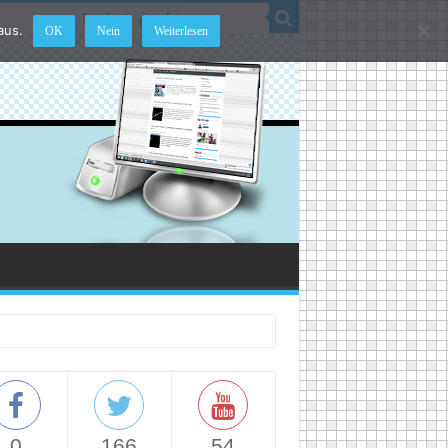
aus.
OK
Nein
Weiterlesen
0
166
54