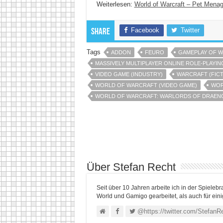
Weiterlesen:
World of Warcraft – Pet Menag
Facebook
Twitter
Share
Tags
ADDON
FEURO
GAMEPLAY OF 
MASSIVELY MULTIPLAYER ONLINE ROLE-PLAYI
VIDEO GAME (INDUSTRY)
WARCRAFT (FICT
WORLD OF WARCRAFT (VIDEO GAME)
WOR
WORLD OF WARCRAFT: WARLORDS OF DRAENO
Über Stefan Recht
Seit über 10 Jahren arbeite ich in der Spieleb
World und Gamigo gearbeitet, als auch für ein
@https://twitter.com/StefanR