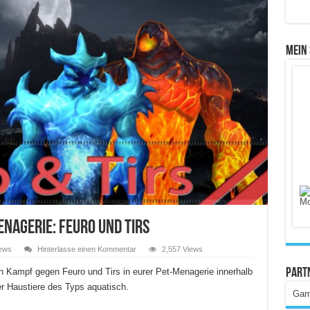
Mein
nagerie: Feuro und Tirs
ews
Hinterlasse einen Kommentar
2,557 Views
en Kampf gegen Feuro und Tirs in eurer Pet-Menagerie innerhalb
Part
er Haustiere des Typs aquatisch.
Gam