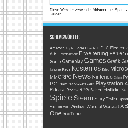
Diese Website verwendet Akismet, um Spam z
werden.
Schlagwörter
Amazon
DLC
Electroni
Codes
Apple
Deutsch
Erweiterung
Fehler
Arts
Fi
Entertainment
Games
Grafik
Gra
Gameplay
Game
Kostenlos
Micros
Keys
Iphone
Krieg
News
Nintendo
MMORPG
Pa
Origin
Playstation 4
PC
PlayStation-Netzwerk
So
RPG
Release
Sicherheitslücke
Review
Spiele
Steam
Story
Trailer
Updat
XB
World of Warcraft
Videos
Windows
WiiU
One
YouTube