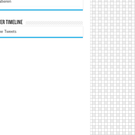
allieren
er Timeline
ne Tweets