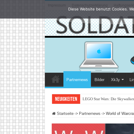
Impressum
Datenschutzerklärung
Haftungserk
Diese Website benutzt Cookies. We
Partnernews
Bilder
Xk3y
Li
Neuigkeiten
LEGO Star Wars: Die Skywalker 
Startseite
->
Partnernews
->
World of Warcra