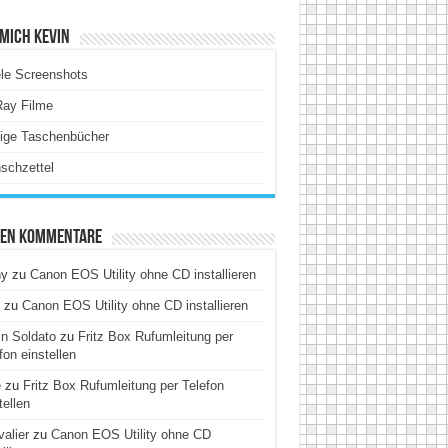
Mich Kevin
le Screenshots
Ray Filme
tige Taschenbücher
schzettel
ten Kommentare
hy
zu
Canon EOS Utility ohne CD installieren
zu
Canon EOS Utility ohne CD installieren
n Soldato
zu
Fritz Box Rufumleitung per
fon einstellen
e
zu
Fritz Box Rufumleitung per Telefon
tellen
alier
zu
Canon EOS Utility ohne CD