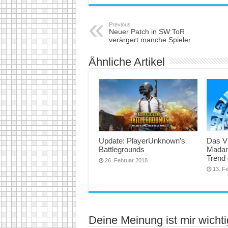
Previous
Neuer Patch in SW:ToR
verärgert manche Spieler
Ähnliche Artikel
Update: PlayerUnknown’s
Das V
Battlegrounds
Madam
Trend 
26. Februar 2018
13. F
Deine Meinung ist mir wichti