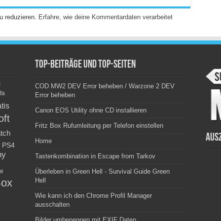
u reduzieren.
Erfahre, wie deine Kommentardaten verarbeitet
Top-Beiträge und Top-Seiten
c
COD MW2 DEV Error beheben / Warzone 2 DEV
fa
Error beheben
tis
Canon EOS Utility ohne CD installieren
oft
Fritz Box Rufumleitung per Telefon einstellen
tch
Aus
Home
PS4
ny
Tastenkombination in Escape from Tarkov
e
Überleben in Green Hell - Survival Guide Green
ox
Hell
Wie kann ich den Chrome Profil Manager
ausschalten
Bilder umbenennen mit EXIF Daten