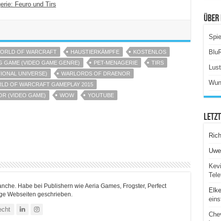
erie: Feuro und Tirs
Über 
Spie
Blu
WORLD OF WARCRAFT
HAUSTIERKÄMPFE
KOSTENLOS
NG GAME (VIDEO GAME GENRE)
PET-MENAGERIE
TIRS
Lus
IONAL UNIVERSE)
WARLORDS OF DRAENOR
Wun
LD OF WARCRAFT GAMEPLAY 2015
R (VIDEO GAME)
WOW
YOUTUBE
Letz
Ric
Uwe
Kevi
Tele
ranche. Habe bei Publishern wie Aeria Games, Frogster, Perfect
Elk
ige Webseiten geschrieben.
eins
echt
Chev