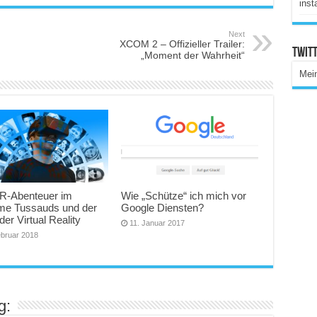
inst
Next
XCOM 2 – Offizieller Trailer:
Twitt
„Moment der Wahrheit“
Mei
R-Abenteuer im
Wie „Schütze“ ich mich vor
e Tussauds und der
Google Diensten?
der Virtual Reality
11. Januar 2017
ebruar 2018
g: