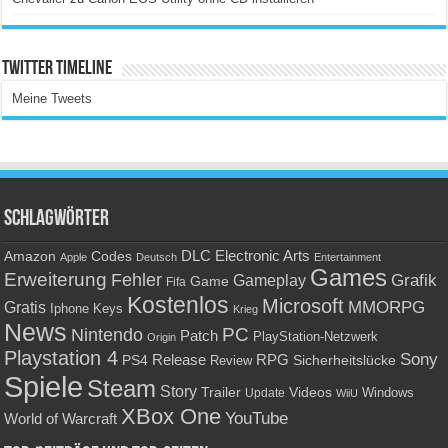
Twitter Timeline
Meine Tweets
Schlagwörter
Amazon
DLC
Electronic Arts
Codes
Apple
Deutsch
Entertainment
Games
Erweiterung
Fehler
Grafik
Gameplay
Game
Fifa
Kostenlos
Microsoft
Gratis
MMORPG
Keys
Iphone
Krieg
News
PC
Nintendo
Patch
PlayStation-Netzwerk
Origin
Playstation 4
Sony
RPG
PS4
Release
Sicherheitslücke
Review
Spiele
Steam
Story
Trailer
Videos
Update
Windows
WiiU
XBox One
YouTube
World of Warcraft