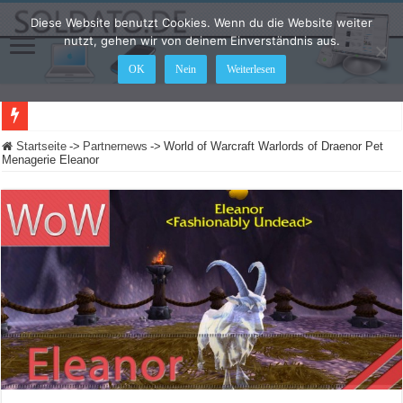
Diese Website benutzt Cookies. Wenn du die Website weiter
nutzt, gehen wir von deinem Einverständnis aus.
OK
Nein
Weiterlesen
Startseite
->
Partnernews
->
World of Warcraft Warlords of Draenor Pet
Menagerie Eleanor