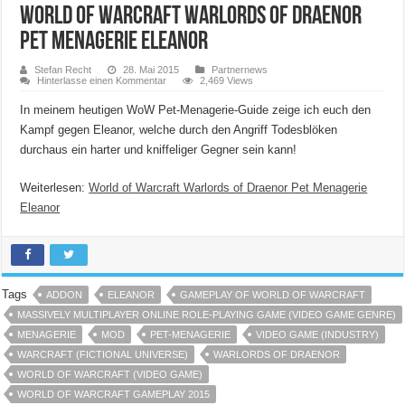
World of Warcraft Warlords of Draenor
Pet Menagerie Eleanor
Stefan Recht
28. Mai 2015
Partnernews
Hinterlasse einen Kommentar
2,469 Views
In meinem heutigen WoW Pet-Menagerie-Guide zeige ich euch den
Kampf gegen Eleanor, welche durch den Angriff Todesblöken
durchaus ein harter und kniffeliger Gegner sein kann!
Weiterlesen:
World of Warcraft Warlords of Draenor Pet Menagerie
Eleanor
Tags
ADDON
ELEANOR
GAMEPLAY OF WORLD OF WARCRAFT
MASSIVELY MULTIPLAYER ONLINE ROLE-PLAYING GAME (VIDEO GAME GENRE)
MENAGERIE
MOD
PET-MENAGERIE
VIDEO GAME (INDUSTRY)
WARCRAFT (FICTIONAL UNIVERSE)
WARLORDS OF DRAENOR
WORLD OF WARCRAFT (VIDEO GAME)
WORLD OF WARCRAFT GAMEPLAY 2015