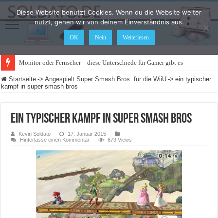
Diese Website benutzt Cookies. Wenn du die Website weiter
nutzt, gehen wir von deinem Einverständnis aus.
OK
Nein
Weiterlesen
Monitor oder Fernseher – diese Unterschiede für Gamer gibt es
Startseite
->
Angespielt Super Smash Bros. für die WiiU
->
ein typischer
kampf in super smash bros
ein typischer kampf in super smash bros
Kevin Soldato
17. Januar 2015
Hinterlasse einen Kommentar
679 Views