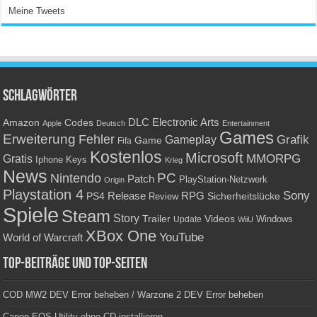
Meine Tweets
Schlagwörter
Amazon
DLC
Electronic Arts
Codes
Apple
Deutsch
Entertainment
Games
Erweiterung
Fehler
Grafik
Gameplay
Game
Fifa
Kostenlos
Microsoft
Gratis
MMORPG
Keys
Iphone
Krieg
News
PC
Nintendo
Patch
PlayStation-Netzwerk
Origin
Playstation 4
Sony
RPG
PS4
Release
Sicherheitslücke
Review
Spiele
Steam
Story
Trailer
Videos
Update
Windows
WiiU
XBox One
YouTube
World of Warcraft
Top-Beiträge und Top-Seiten
COD MW2 DEV Error beheben / Warzone 2 DEV Error beheben
Canon EOS Utility ohne CD installieren