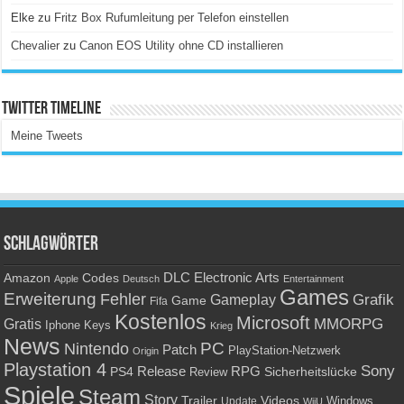
Elke
zu
Fritz Box Rufumleitung per Telefon einstellen
Chevalier
zu
Canon EOS Utility ohne CD installieren
Twitter Timeline
Meine Tweets
Schlagwörter
Amazon
DLC
Electronic Arts
Codes
Apple
Deutsch
Entertainment
Games
Erweiterung
Fehler
Grafik
Gameplay
Game
Fifa
Kostenlos
Microsoft
Gratis
MMORPG
Keys
Iphone
Krieg
News
PC
Nintendo
Patch
PlayStation-Netzwerk
Origin
Playstation 4
Sony
RPG
PS4
Release
Sicherheitslücke
Review
Spiele
Steam
Story
Trailer
Videos
Update
Windows
WiiU