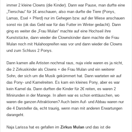
immer 2 kleine Clowns (die Kinder). Dann war Pause, man durfte eine
„Tierschau“ für 1€ anschauen, also man durfte die Tiere (Ponys,
Lamas, Esel + Pferd) nur im Gehegen bzw. auf der Wiese anschauen
sonst nix (ok das Geld war für das Futter im Winter gedacht). Dann
ging es weiter die „Frau Mulan“ machte auf eine Hochseil ihre
Kunststücke, dann wieder die Clownskinder dann machte die Frau
Mulan noch mit Hulahoopreifen was vor und dann wieder die Clowns
und zum Schluss 2 Ponys.
Dann kamen alle Artisten nochmal raus, nuja viele waren es ja nicht,
die 2 Zirkuskinder als Clowns + die Frau Mulan und ein weiterer
Sohn, der sich um die Musik gekümmert hat. Dann warteten wir auf
das Pony- und Kamelreiten. Es kam ein kleines Pony, aber es war
kein Kamel da. Dann durften die Kinder für 2€ reiten, es waren 2
Minirunden in der Manege. In allem war es schon enttäuschen, wo
waren die ganzen Attraktionen? Auch beim Auf- und Abbau waren nur
die 4 Darsteller da, echt traurig, wenn man mit anderen Erwartungen
darangeht.
Naja Larissa hat es gefallen im
Zirkus Mulan
und das ist die