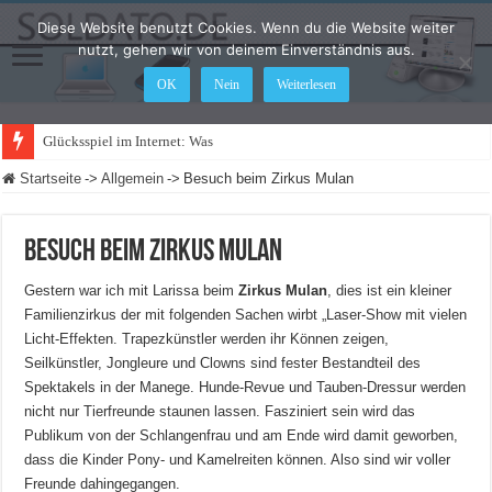
Diese Website benutzt Cookies. Wenn du die Website weiter
nutzt, gehen wir von deinem Einverständnis aus.
OK
Nein
Weiterlesen
Glücksspiel im Internet: Was ändert sich 20
Startseite
->
Allgemein
->
Besuch beim Zirkus Mulan
Besuch beim Zirkus Mulan
Gestern war ich mit Larissa beim
Zirkus Mulan
, dies ist ein kleiner
Familienzirkus der mit folgenden Sachen wirbt „Laser-Show mit vielen
Licht-Effekten. Trapezkünstler werden ihr Können zeigen,
Seilkünstler, Jongleure und Clowns sind fester Bestandteil des
Spektakels in der Manege. Hunde-Revue und Tauben-Dressur werden
nicht nur Tierfreunde staunen lassen. Fasziniert sein wird das
Publikum von der Schlangenfrau und am Ende wird damit geworben,
dass die Kinder Pony- und Kamelreiten können. Also sind wir voller
Freunde dahingegangen.