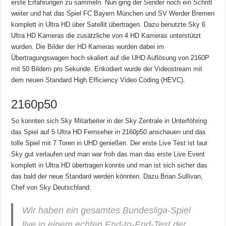
erste Erfahrungen zu sammeln. Nun ging der Sender noch ein Schritt
weiter und hat das Spiel FC Bayern München und SV Werder Bremen
komplett in Ultra HD über Satellit übertragen. Dazu benutzte Sky 6
Ultra HD Kameras die zusätzliche von 4 HD Kameras unterstützt
wurden. Die Bilder der HD Kameras wurden dabei im
Übertragungswagen hoch skaliert auf die UHD Auflösung von
2160P
mit 50 Bildern pro Sekunde. Enkodiert wurde der Videostream mit
dem neuen Standard High Efficiency Video Coding (HEVC).
2160p50
So konnten sich Sky Mitarbeiter in der Sky Zentrale in Unterföhring
das Spiel auf 5 Ultra HD Fernseher in
2160p50
anschauen und das
tolle Spiel mit 7 Toren in UHD genießen. Der erste Live Test ist laut
Sky gut verlaufen und man war froh das man das erste Live Event
komplett in Ultra HD übertragen konnte und man ist sich sicher das
das bald der neue Standard werden könnten. Dazu Brian Sullivan,
Chef von Sky Deutschland:
Wir haben ein gesamtes Bundesliga-Spiel
live in einem echten End-to-End-Test der