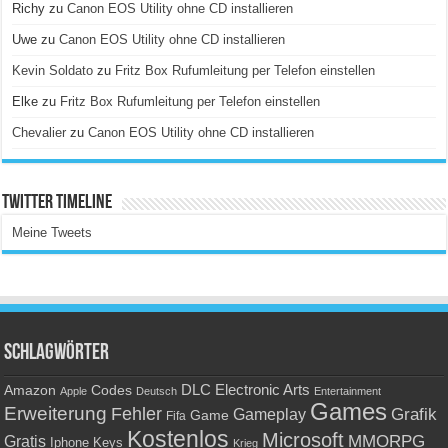
Richy
zu
Canon EOS Utility ohne CD installieren
Uwe
zu
Canon EOS Utility ohne CD installieren
Kevin Soldato
zu
Fritz Box Rufumleitung per Telefon einstellen
Elke
zu
Fritz Box Rufumleitung per Telefon einstellen
Chevalier
zu
Canon EOS Utility ohne CD installieren
Twitter Timeline
Meine Tweets
Schlagwörter
Amazon
DLC
Electronic Arts
Codes
Apple
Deutsch
Entertainment
Games
Erweiterung
Fehler
Grafik
Gameplay
Game
Fifa
Kostenlos
Microsoft
Gratis
MMORPG
Keys
Iphone
Krieg