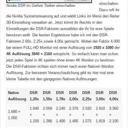
einschalten.
Nvidia DSR im Gefore Treiber einschalten
Dazu ruft ihr
die Nvidia Systemsteuerung auf und wählt Links im Menü den Reiter
3D-Einstellung verwalten an. Jetzt könnt ihr Rechts in den
Einstellungen die DSR-Faktoren auswählen die ihr für eure Spiele
benutzen wollt. Die besten Ergebnisse habe ich mit den DSR-
Faktoren 2.00x, 2.25x sowie 4.00x gemacht. Wobei der Faktor 4.000
bei einem FULL-HD Monitor mit einer Auflösung von
1920 x 1080
der
4K Auflösung 3840 × 2160
entspricht. So einfach kann man schon
jetzt jedes Spiel in 4K spielen ohne einen 4K Monitor zu besitzen.
Die DSR-Faktoren richten sich immer nach eurer Nativen Monitor
Auflösung. Zur besseren Veranschaulichung gibt es hier mal eine
kleine Tabelle mit den gängigsten Nativen Auflösungen:
Native
DSR
DSR
DSR
DSR
DSR
DSR
DSR
Auflösung
1,20x
1,50x
1,78x
2,00x
2,25x
3,00x
4,00x
1.840
2.058
2.240
2.376
2.520
2.910
3.360
1.680 ×
×
×
×
×
×
×
×
1.050
1.150
1.286
1.400
1.485
1.575
1.819
2.100