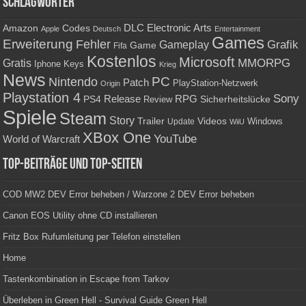
Schlagwörter
Amazon
DLC
Electronic Arts
Codes
Apple
Deutsch
Entertainment
Games
Erweiterung
Fehler
Grafik
Gameplay
Game
Fifa
Kostenlos
Microsoft
Gratis
MMORPG
Keys
Iphone
Krieg
News
PC
Nintendo
Patch
PlayStation-Netzwerk
Origin
Playstation 4
Sony
RPG
PS4
Release
Sicherheitslücke
Review
Spiele
Steam
Story
Trailer
Videos
Update
Windows
WiiU
XBox One
YouTube
World of Warcraft
Top-Beiträge und Top-Seiten
COD MW2 DEV Error beheben / Warzone 2 DEV Error beheben
Canon EOS Utility ohne CD installieren
Fritz Box Rufumleitung per Telefon einstellen
Home
Tastenkombination in Escape from Tarkov
Überleben in Green Hell - Survival Guide Green Hell