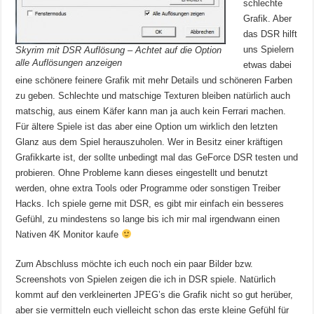
schlechte
Grafik. Aber
das DSR hilft
uns Spielern
Skyrim mit DSR Auflösung – Achtet auf die Option
alle Auflösungen anzeigen
etwas dabei
eine schönere feinere Grafik mit mehr Details und schöneren Farben
zu geben. Schlechte und matschige Texturen bleiben natürlich auch
matschig, aus einem Käfer kann man ja auch kein Ferrari machen.
Für ältere Spiele ist das aber eine Option um wirklich den letzten
Glanz aus dem Spiel herauszuholen. Wer in Besitz einer kräftigen
Grafikkarte ist, der sollte unbedingt mal das GeForce DSR testen und
probieren. Ohne Probleme kann dieses eingestellt und benutzt
werden, ohne extra Tools oder Programme oder sonstigen Treiber
Hacks. Ich spiele gerne mit DSR, es gibt mir einfach ein besseres
Gefühl, zu mindestens so lange bis ich mir mal irgendwann einen
Nativen 4K Monitor kaufe
Zum Abschluss möchte ich euch noch ein paar Bilder bzw.
Screenshots von Spielen zeigen die ich in DSR spiele. Natürlich
kommt auf den verkleinerten JPEG’s die Grafik nicht so gut herüber,
aber sie vermitteln euch vielleicht schon das erste kleine Gefühl für