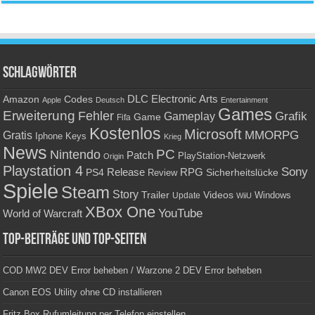
Schlagwörter
Amazon
DLC
Electronic Arts
Codes
Apple
Deutsch
Entertainment
Games
Erweiterung
Fehler
Grafik
Gameplay
Game
Fifa
Kostenlos
Microsoft
Gratis
MMORPG
Keys
Iphone
Krieg
News
PC
Nintendo
Patch
PlayStation-Netzwerk
Origin
Playstation 4
Sony
RPG
PS4
Release
Sicherheitslücke
Review
Spiele
Steam
Story
Trailer
Videos
Update
Windows
WiiU
XBox One
YouTube
World of Warcraft
Top-Beiträge und Top-Seiten
COD MW2 DEV Error beheben / Warzone 2 DEV Error beheben
Canon EOS Utility ohne CD installieren
Fritz Box Rufumleitung per Telefon einstellen