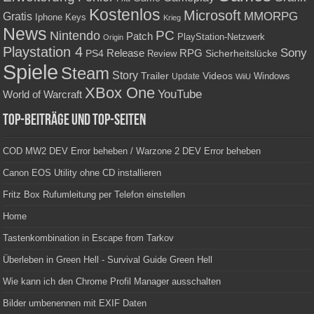
Kostenlos
Microsoft
Gratis
MMORPG
Keys
Iphone
Krieg
News
PC
Nintendo
Patch
PlayStation-Netzwerk
Origin
Playstation 4
Sony
RPG
PS4
Release
Sicherheitslücke
Review
Spiele
Steam
Story
Trailer
Videos
Update
Windows
WiiU
XBox One
YouTube
World of Warcraft
Top-Beiträge und Top-Seiten
COD MW2 DEV Error beheben / Warzone 2 DEV Error beheben
Canon EOS Utility ohne CD installieren
Fritz Box Rufumleitung per Telefon einstellen
Home
Tastenkombination in Escape from Tarkov
Überleben in Green Hell - Survival Guide Green Hell
Wie kann ich den Chrome Profil Manager ausschalten
Bilder umbenennen mit EXIF Daten