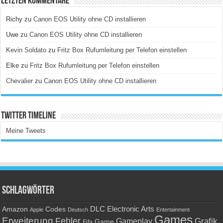
Letzten Kommentare
Richy
zu
Canon EOS Utility ohne CD installieren
Uwe
zu
Canon EOS Utility ohne CD installieren
Kevin Soldato
zu
Fritz Box Rufumleitung per Telefon einstellen
Elke
zu
Fritz Box Rufumleitung per Telefon einstellen
Chevalier
zu
Canon EOS Utility ohne CD installieren
Twitter Timeline
Meine Tweets
Schlagwörter
Amazon
DLC
Electronic Arts
Codes
Apple
Deutsch
Entertainment
Games
Erweiterung
Fehler
Grafik
Gameplay
Game
Fifa