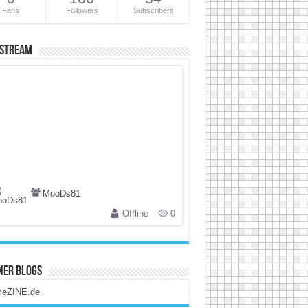
Fans
Followers
Subscribers
 Stream
MooDs81
Offline
0
ner Blogs
eZINE.de