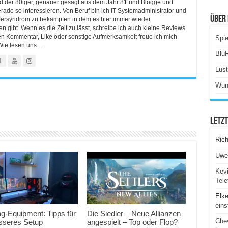
ind der 80iger, genauer gesagt aus dem Jahr 81 und Blogge und
rade so interessieren. Von Beruf bin ich IT-Systemadministrator und
Über 
lfersyndrom zu bekämpfen in dem es hier immer wieder
 gibt. Wenn es die Zeit zu lässt, schreibe ich auch kleine Reviews
en Kommentar, Like oder sonstige Aufmerksamkeit freue ich mich
Spie
Wie lesen uns …
Blu
1
Lus
Wun
Letz
Ric
Uwe
Kevi
Tele
Elk
eins
g-Equipment: Tipps für
Die Siedler – Neue Allianzen
Chev
esseres Setup
angespielt – Top oder Flop?