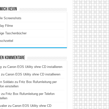
Mich Kevin
le Screenshots
Ray Filme
tige Taschenbücher
schzettel
ten Kommentare
hy
zu
Canon EOS Utility ohne CD installieren
zu
Canon EOS Utility ohne CD installieren
n Soldato
zu
Fritz Box Rufumleitung per
fon einstellen
e
zu
Fritz Box Rufumleitung per Telefon
tellen
alier
zu
Canon EOS Utility ohne CD