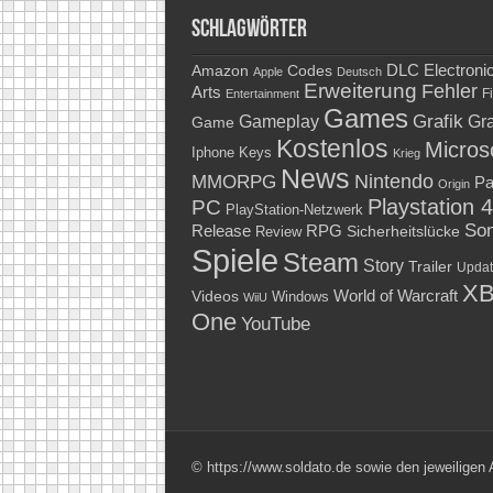
Schlagwörter
Amazon
DLC
Electroni
Codes
Apple
Deutsch
Erweiterung
Fehler
Arts
Fi
Entertainment
Games
Grafik
Gra
Gameplay
Game
Kostenlos
Micros
Keys
Iphone
Krieg
News
Nintendo
MMORPG
Pa
Origin
Playstation 4
PC
PlayStation-Netzwerk
So
RPG
Release
Sicherheitslücke
Review
Spiele
Steam
Story
Trailer
Updat
XB
World of Warcraft
Videos
Windows
WiiU
One
YouTube
© https://www.soldato.de sowie den jeweiligen 