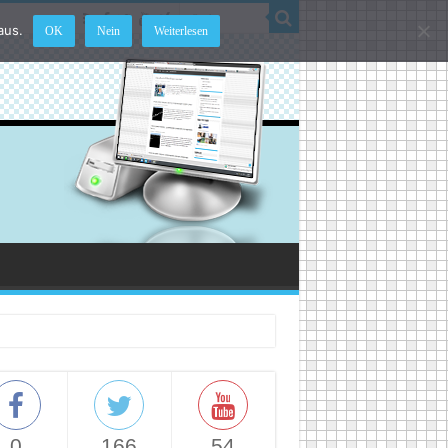
aus.
OK
Nein
Weiterlesen
0
166
54