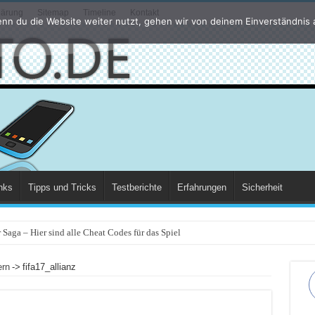
lärung
Sitemap
Timeline
Kontakt
nn du die Website weiter nutzt, gehen wir von deinem Einverständnis 
nks
Tipps und Tricks
Testberichte
Erfahrungen
Sicherheit
Saga – Hier sind alle Cheat Codes für das Spiel
ern
->
fifa17_allianz