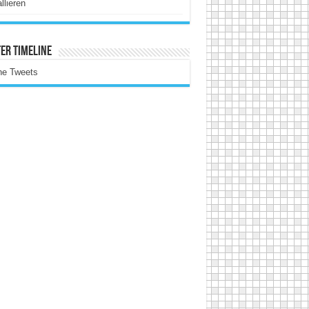
allieren
er Timeline
ne Tweets