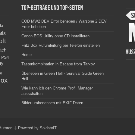
Top-Beiträge und Top-Seiten
c
COD MW2 DEV Error beheben / Warzone 2 DEV
fa
Error beheben
tis
Canon EOS Utility ohne CD installieren
oft
Fritz Box Rufumleitung per Telefon einstellen
tch
Aus
Home
PS4
ny
Tastenkombination in Escape from Tarkov
e
Überleben in Green Hell - Survival Guide Green
ox
Hell
Wie kann ich den Chrome Profil Manager
ausschalten
Bilder umbenennen mit EXIF Daten
Autoren -|-
Powered by SoldatoIT