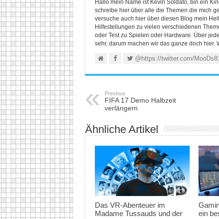
Hallo mein Name ist Kevin Soldato, bin ein K
schreibe hier über alle die Themen die mich ge
versuche auch hier über diesen Blog mein He
Hilfestellungen zu vielen verschiedenen Themen
oder Test zu Spielen oder Hardware. Über jed
sehr, darum machen wir das ganze doch hier. 
@https://twitter.com/MooDs8
Previous
FIFA 17 Demo Halbzeit
verlängern
Ähnliche Artikel
Das VR-Abenteuer im
Gamin
Madame Tussauds und der
ein b