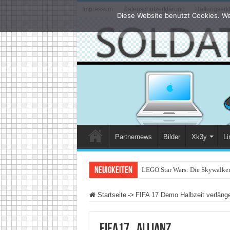
Impressum
Datenschutzerklärung
Haftungserk
Diese Website benutzt Cookies. We
Partnernews
Bilder
Xk3y
Li
Neuigkeiten
LEGO Star Wars: Die Skywalker 
Startseite
->
FIFA 17 Demo Halbzeit verläng
fifa17_allianz