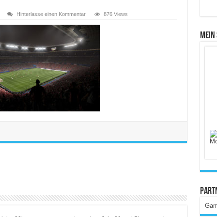
Hinterlasse einen Kommentar
876 Views
Mein
Part
Gam