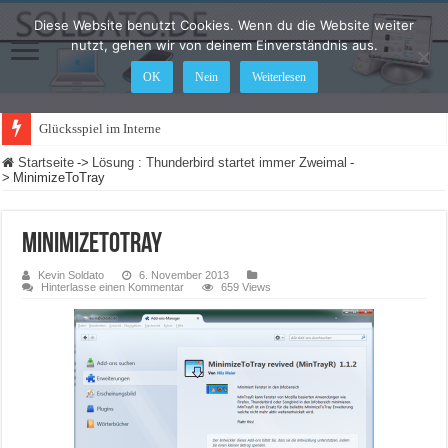
Diese Website benutzt Cookies. Wenn du die Website weiter
nutzt, gehen wir von deinem Einverständnis aus.
OK
Nein
Weiterlesen
Glücksspiel im Internet: Was ändert si
Startseite
->
Lösung : Thunderbird startet immer Zweimal
-
>
MinimizeToTray
MinimizeToTray
Kevin Soldato
6. November 2013
Hinterlasse einen Kommentar
659 Views