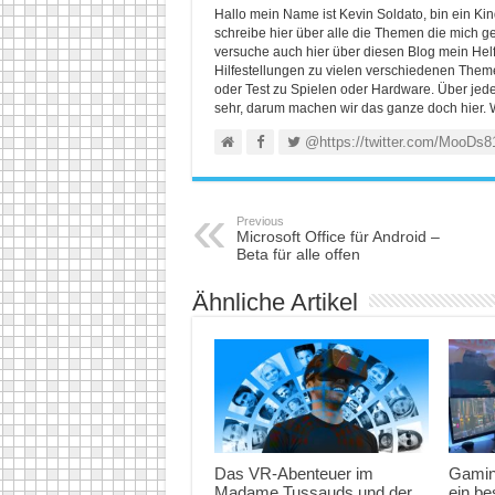
Hallo mein Name ist Kevin Soldato, bin ein K
schreibe hier über alle die Themen die mich ge
versuche auch hier über diesen Blog mein He
Hilfestellungen zu vielen verschiedenen Themen
oder Test zu Spielen oder Hardware. Über jed
sehr, darum machen wir das ganze doch hier. 
@https://twitter.com/MooDs8
Previous
Microsoft Office für Android –
Beta für alle offen
Ähnliche Artikel
Das VR-Abenteuer im
Gamin
Madame Tussauds und der
ein b