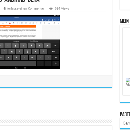
Hinterlasse einen Kommentar
694 Views
Mein
Part
Gam