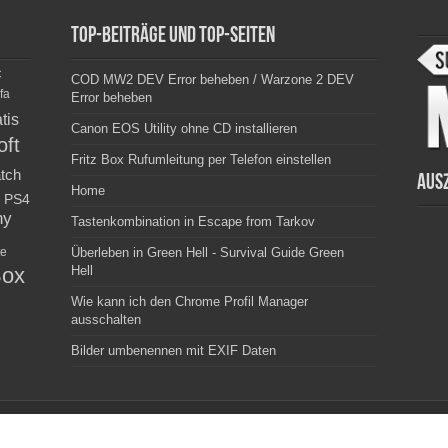
Top-Beiträge und Top-Seiten
c
COD MW2 DEV Error beheben / Warzone 2 DEV
fa
Error beheben
tis
Canon EOS Utility ohne CD installieren
oft
Fritz Box Rufumleitung per Telefon einstellen
tch
Aus
Home
PS4
ny
Tastenkombination in Escape from Tarkov
e
Überleben in Green Hell - Survival Guide Green
ox
Hell
Wie kann ich den Chrome Profil Manager
ausschalten
Bilder umbenennen mit EXIF Daten
Autoren -|-
Powered by SoldatoIT