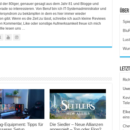
ind der 80iger, genauer gesagt aus dem Jahr 81 und Blogge und
rade so interessieren. Von Beruf bin ich IT-Systemadministrator und
Über 
lfersyndrom zu bekämpfen in dem es hier immer wieder
 gibt. Wenn es die Zeit zu lässt, schreibe ich auch kleine Reviews
Spie
en Kommentar, Like oder sonstige Aufmerksamkeit freue ich mich
Wie lesen uns …
Blu
1
Lus
Wun
Letz
Ric
Uwe
Kevi
Tele
Elk
eins
g-Equipment: Tipps für
Die Siedler – Neue Allianzen
Chev
esseres Setup
angespielt – Top oder Flop?