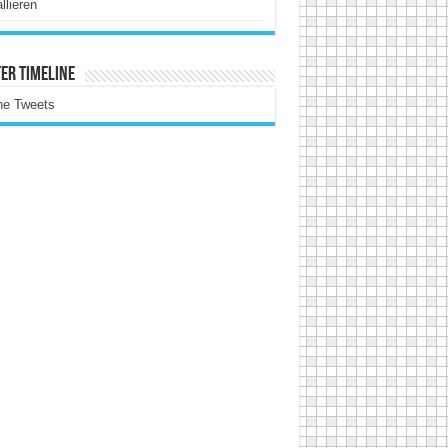
allieren
er Timeline
ne Tweets