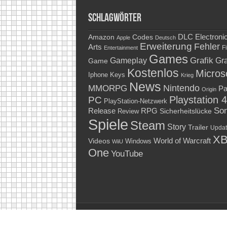
Schlagwörter
Amazon
DLC
Electroni
Codes
Apple
Deutsch
Erweiterung
Fehler
Arts
Fi
Entertainment
Games
Grafik
Gra
Gameplay
Game
Kostenlos
Micros
Keys
Iphone
Krieg
News
Nintendo
MMORPG
Pa
Origin
Playstation 4
PC
PlayStation-Netzwerk
So
RPG
Release
Sicherheitslücke
Review
Spiele
Steam
Story
Trailer
Updat
XB
World of Warcraft
Videos
Windows
WiiU
One
YouTube
© https://www.soldato.de sowie den jeweiligen 