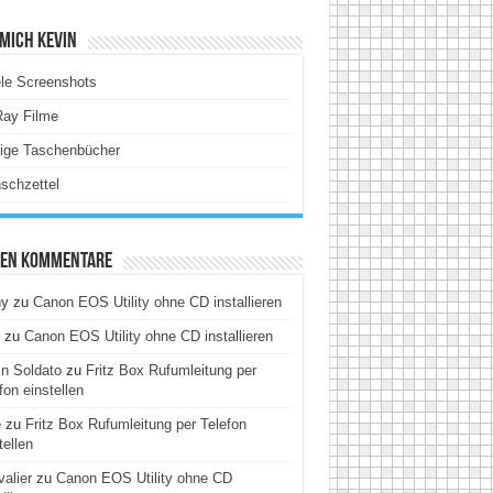
Mich Kevin
le Screenshots
Ray Filme
tige Taschenbücher
schzettel
ten Kommentare
hy
zu
Canon EOS Utility ohne CD installieren
zu
Canon EOS Utility ohne CD installieren
n Soldato
zu
Fritz Box Rufumleitung per
fon einstellen
e
zu
Fritz Box Rufumleitung per Telefon
tellen
alier
zu
Canon EOS Utility ohne CD