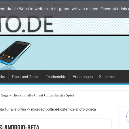
lärung
Sitemap
Timeline
Kontakt
nn du die Website weiter nutzt, gehen wir von deinem Einverständnis 
nks
Tipps und Tricks
Testberichte
Erfahrungen
Sicherheit
Saga – Hier sind alle Cheat Codes für das Spiel
ta für alle offen
->
microsoft-office-kostenlos-android-beta
s-android-beta