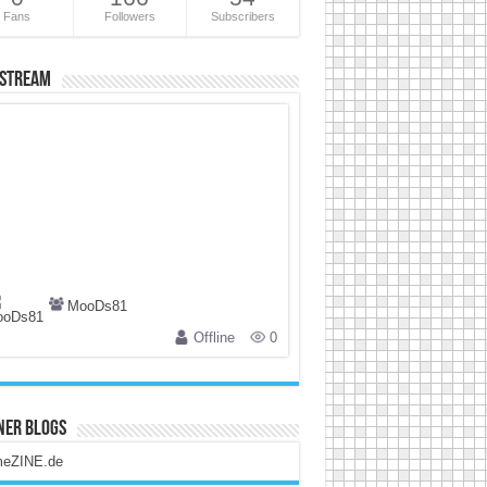
Fans
Followers
Subscribers
 Stream
MooDs81
Offline
0
ner Blogs
eZINE.de