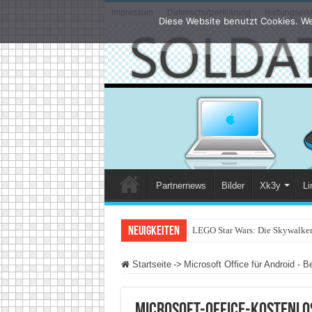
Impressum
Datenschutzerklärung
Haftungserk
Diese Website benutzt Cookies. We
Partnernews
Bilder
Xk3y
Li
Neuigkeiten
LEGO Star Wars: Die Skywalker 
Startseite
->
Microsoft Office für Android - Be
microsoft-office-kostenlo