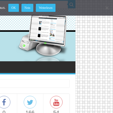
aus.
OK
Nein
Weiterlesen
0
166
54