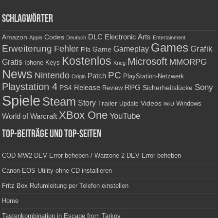
Schlagwörter
Amazon
DLC
Electronic Arts
Codes
Apple
Deutsch
Entertainment
Games
Erweiterung
Fehler
Grafik
Gameplay
Game
Fifa
Kostenlos
Microsoft
Gratis
MMORPG
Keys
Iphone
Krieg
News
PC
Nintendo
Patch
PlayStation-Netzwerk
Origin
Playstation 4
Sony
RPG
PS4
Release
Sicherheitslücke
Review
Spiele
Steam
Story
Trailer
Videos
Update
Windows
WiiU
XBox One
YouTube
World of Warcraft
Top-Beiträge und Top-Seiten
COD MW2 DEV Error beheben / Warzone 2 DEV Error beheben
Canon EOS Utility ohne CD installieren
Fritz Box Rufumleitung per Telefon einstellen
Home
Tastenkombination in Escape from Tarkov