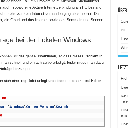
m gestrigen Fall, ein Problem beim Microsoft Suchanbieter
 auch, sobald eine Aktive Internetverbindung am PC bestand
Über 
cht mehr, war kein Internet vorhanden ging alles normal. Da
er, die Cloud und das Internet sowie das Sammeln und Senden
Spie
Blu
frage bei der Lokalen Windows
Lus
Wun
önnen wir das ganze unterbinden, so dass dieses Problem in
n man schnell und einfach selbe erledigt, leider muss man dazu
Letz
inträge hinzufügen.
Ric
sich eine .reg Datei anlegt und diese mit einem Text Editor
Uwe
Kevi
.00
Tele
soft
\
Windows
\
CurrentVersion
\
Search
]
Elk
eins
0
Chev