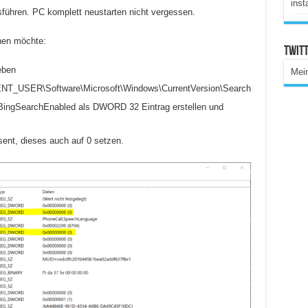
inst
führen. PC komplett neustarten nicht vergessen.
hen möchte:
Twitt
eben
Mei
T_USER\Software\Microsoft\Windows\CurrentVersion\Search
BingSearchEnabled als DWORD 32 Eintrag erstellen und
sent, dieses auch auf 0 setzen.