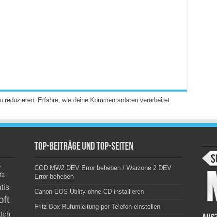
u reduzieren.
Erfahre, wie deine Kommentardaten verarbeitet
Top-Beiträge und Top-Seiten
c
COD MW2 DEV Error beheben / Warzone 2 DEV
fa
Error beheben
tis
Canon EOS Utility ohne CD installieren
oft
Fritz Box Rufumleitung per Telefon einstellen
tch