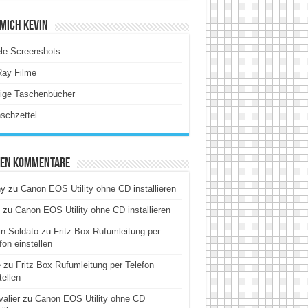
Mich Kevin
le Screenshots
Ray Filme
tige Taschenbücher
schzettel
ten Kommentare
hy
zu
Canon EOS Utility ohne CD installieren
zu
Canon EOS Utility ohne CD installieren
n Soldato
zu
Fritz Box Rufumleitung per
fon einstellen
e
zu
Fritz Box Rufumleitung per Telefon
tellen
alier
zu
Canon EOS Utility ohne CD