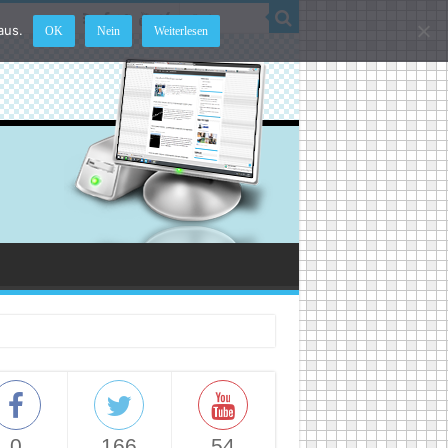
aus.
OK
Nein
Weiterlesen
0
166
54