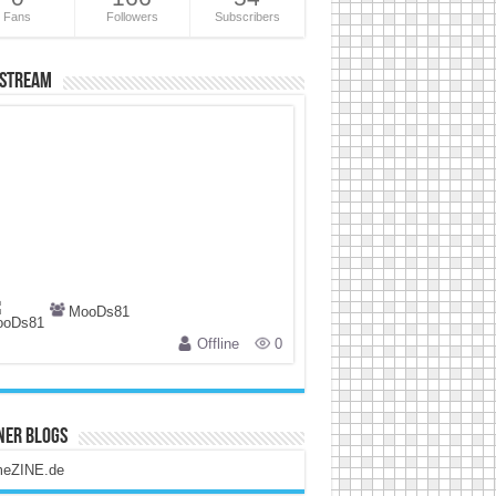
Fans
Followers
Subscribers
 Stream
MooDs81
Offline
0
ner Blogs
eZINE.de