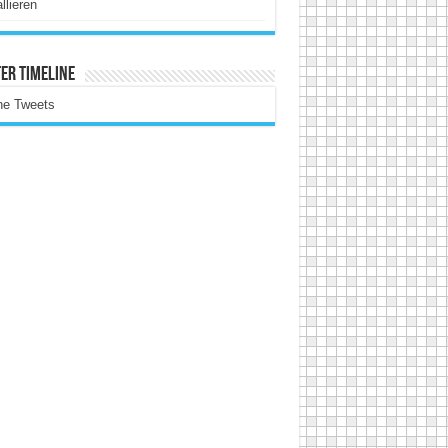
allieren
er Timeline
ne Tweets