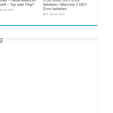
edler – Neue Allianzen
COD MW2 DEV Error
ielt – Top oder Flop?
beheben / Warzone 2 DEV
Error beheben
ebruar 2023
2. Januar 2023
g: