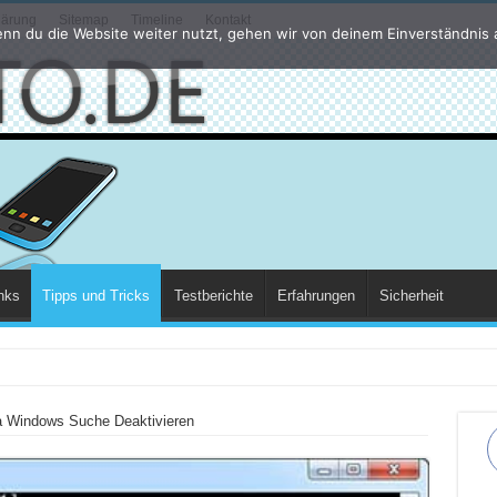
lärung
Sitemap
Timeline
Kontakt
nn du die Website weiter nutzt, gehen wir von deinem Einverständnis 
nks
Tipps und Tricks
Testberichte
Erfahrungen
Sicherheit
ert si
na Windows Suche Deaktivieren