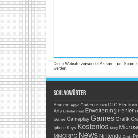
Diese Website verwendet Akismet, um Spam z
werden.
Schlagwörter
Amazon
DLC
Electroni
Codes
Apple
Deutsch
Erweiterung
Fehler
Arts
Fi
Entertainment
Games
Grafik
Gra
Gameplay
Game
Kostenlos
Micros
Keys
Iphone
Krieg
News
Nintendo
MMORPG
Pa
Origin