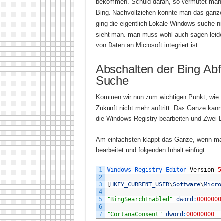
bekommen. Schuld daran, so vermutet man i
Bing. Nachvollziehen konnte man das ganze
ging die eigentlich Lokale Windows suche ni
sieht man, man muss wohl auch sagen leid
von Daten an Microsoft integriert ist.
Abschalten der Bing Ab
Suche
Kommen wir nun zum wichtigen Punkt, wie k
Zukunft nicht mehr auftritt. Das Ganze kan
die Windows Registry bearbeiten und Zwei E
Am einfachsten klappt das Ganze, wenn man 
bearbeitet und folgenden Inhalt einfügt:
1
Windows 
Registry 
Editor 
Version
5
2
3
[
HKEY_CURRENT_USER
\
Software
\
Micro
4
5
"BingSearchEnabled"
=
dword
:
0000000
6
7
"CortanaConsent"
=
dword
:
00000000