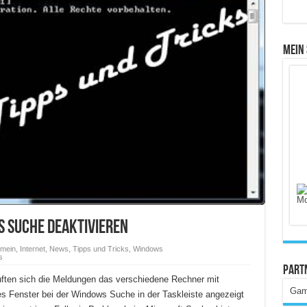
Mein
s Suche Deaktivieren
emein
,
Internet
,
News
,
Tipps und Tricks
,
Windows
s
Part
uften sich die Meldungen das verschiedene Rechner mit
Gam
s Fenster bei der Windows Suche in der Taskleiste angezeigt