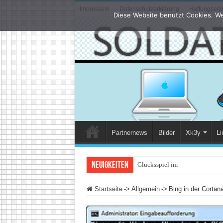
Impressum
Datenschutzerklärung
Haftungserk
Diese Website benutzt Cookies. We
Partnernews
Bilder
Xk3y
Li
Neuigkeiten
Glücksspiel im Internet: Was änd
Startseite
->
Allgemein
->
Bing in der Corta