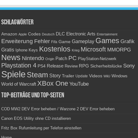
Schlagwörter
Amazon
DLC
Electronic Arts
Codes
Apple
Deutsch
Entertainment
Games
Erweiterung
Fehler
Grafik
Gameplay
Game
Fifa
Kostenlos
Microsoft
Gratis
MMORPG
Keys
Iphone
Krieg
News
PC
Nintendo
Patch
PlayStation-Netzwerk
Origin
Playstation 4
Sony
RPG
PS4
Release
Sicherheitslücke
Review
Spiele
Steam
Story
Trailer
Videos
Update
Windows
WiiU
XBox One
YouTube
World of Warcraft
Top-Beiträge und Top-Seiten
COD MW2 DEV Error beheben / Warzone 2 DEV Error beheben
Canon EOS Utility ohne CD installieren
Fritz Box Rufumleitung per Telefon einstellen
Home