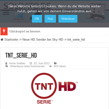
Diese Website benutzt Cookies. Wenn du die Website weiter
nutzt, gehen wir von deinem Einverständnis aus.
OK
Nein
Weiterlesen
Glücksspiel im Internet: Was ändert sich
Startseite
->
Neue HD Sender bei Sky HD
->
tnt_serie_hd
tnt_serie_hd
Kevin Soldato
22. Juni 2012
Hinterlasse einen Kommentar
653 Views