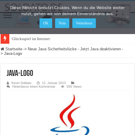
Diese Website benutzt Cookies. Wenn du die Website weiter
nutzt, gehen wir von deinem Einverständnis aus.
OK
Nein
Weiterlesen
Glücksspiel im Internet: Was ändert sic
Startseite
->
Neue Java Sicherheitslücke - Jetzt Java deaktivieren
-
>
Java-Logo
Java-Logo
Kevin Soldato
12. Januar 2013
Hinterlasse einen Kommentar
556 Views