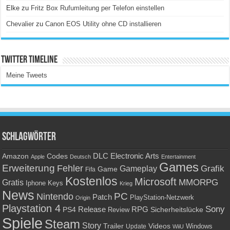
Elke
zu
Fritz Box Rufumleitung per Telefon einstellen
Chevalier
zu
Canon EOS Utility ohne CD installieren
Twitter Timeline
Meine Tweets
Schlagwörter
Amazon
DLC
Electronic Arts
Codes
Apple
Deutsch
Entertainment
Games
Erweiterung
Fehler
Grafik
Gameplay
Game
Fifa
Kostenlos
Microsoft
Gratis
MMORPG
Keys
Iphone
Krieg
News
PC
Nintendo
Patch
PlayStation-Netzwerk
Origin
Playstation 4
Sony
RPG
PS4
Release
Sicherheitslücke
Review
Spiele
Steam
Story
Trailer
Videos
Update
Windows
WiiU