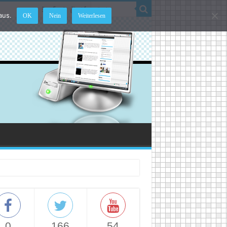
aus.
OK
Nein
Weiterlesen
0
166
54