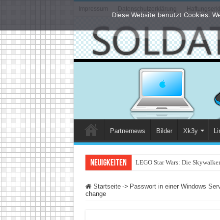
Impressum
Datenschutzerklärung
Haftungserk
Diese Website benutzt Cookies. We
Partnernews
Bilder
Xk3y
Li
Neuigkeiten
LEGO Star Wars: Die Skywalker 
Startseite
->
Passwort in einer Windows Ser
change