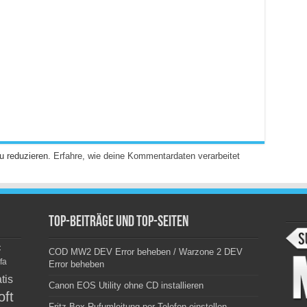
u reduzieren.
Erfahre, wie deine Kommentardaten verarbeitet
Top-Beiträge und Top-Seiten
c
COD MW2 DEV Error beheben / Warzone 2 DEV
fa
Error beheben
tis
Canon EOS Utility ohne CD installieren
oft
Fritz Box Rufumleitung per Telefon einstellen