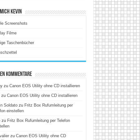
Mich Kevin
le Screenshots
Ray Filme
tige Taschenbücher
schzettel
ten Kommentare
hy
zu
Canon EOS Utility ohne CD installieren
zu
Canon EOS Utility ohne CD installieren
n Soldato
zu
Fritz Box Rufumleitung per
fon einstellen
e
zu
Fritz Box Rufumleitung per Telefon
tellen
alier
zu
Canon EOS Utility ohne CD