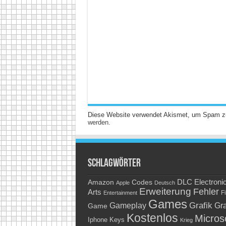
Diese Website verwendet Akismet, um Spam z
werden.
Schlagwörter
Amazon
DLC
Electroni
Codes
Apple
Deutsch
Erweiterung
Fehler
Arts
Fi
Entertainment
Games
Grafik
Gra
Gameplay
Game
Kostenlos
Micros
Keys
Iphone
Krieg