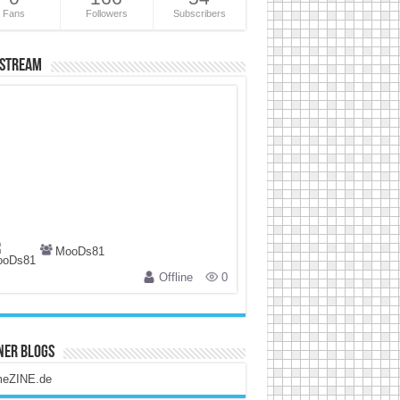
Fans
Followers
Subscribers
 Stream
MooDs81
Offline
0
ner Blogs
eZINE.de