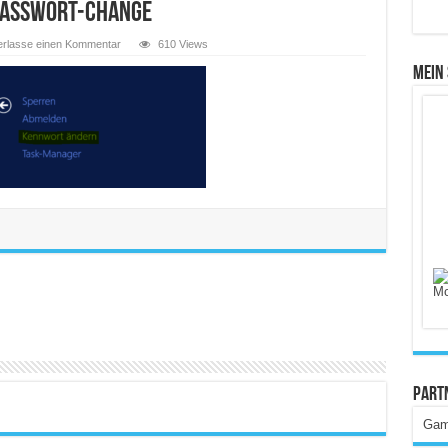
passwort-change
erlasse einen Kommentar
610 Views
Mein
Part
Gam