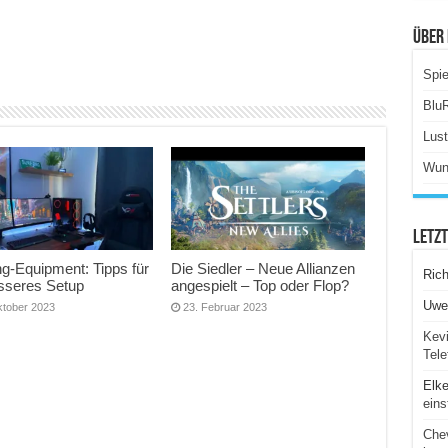
Über 
Spie
Blu
Lus
Wun
Letz
g-Equipment: Tipps für
Die Siedler – Neue Allianzen
Ric
esseres Setup
angespielt – Top oder Flop?
Uwe
ktober 2023
23. Februar 2023
Kevi
Tele
Elk
eins
Chev