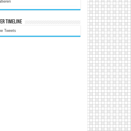
allieren
er Timeline
ne Tweets