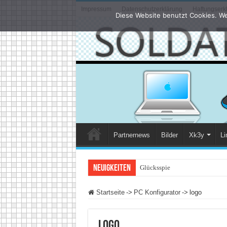
Impressum
Datenschutzerklärung
Haftungserk
Diese Website benutzt Cookies. We
Partnernews
Bilder
Xk3y
Li
Neuigkeiten
Glücksspiel im Internet: W
Startseite
->
PC Konfigurator
->
logo
logo