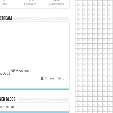
Fans
Followers
Subscribers
 Stream
MooDs81
Offline
0
ner Blogs
eZINE.de