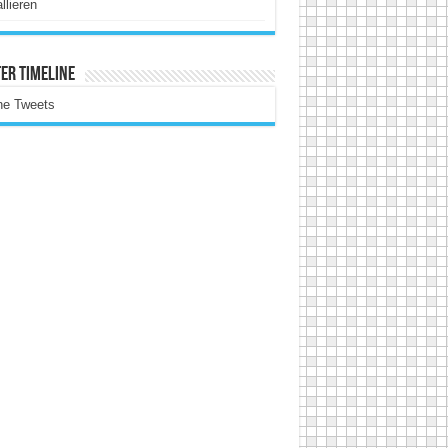
allieren
er Timeline
ne Tweets