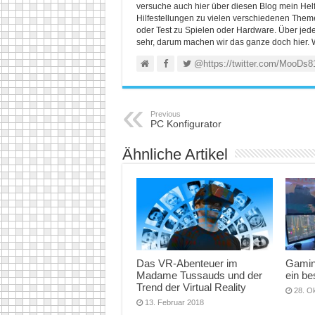
versuche auch hier über diesen Blog mein He
Hilfestellungen zu vielen verschiedenen Themen
oder Test zu Spielen oder Hardware. Über jed
sehr, darum machen wir das ganze doch hier. 
@https://twitter.com/MooDs8
Previous
PC Konfigurator
Ähnliche Artikel
Das VR-Abenteuer im
Gamin
Madame Tussauds und der
ein b
Trend der Virtual Reality
28. O
13. Februar 2018