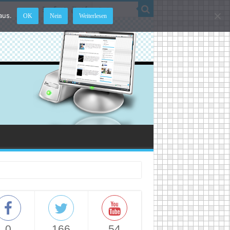
aus.
OK
Nein
Weiterlesen
0
166
54