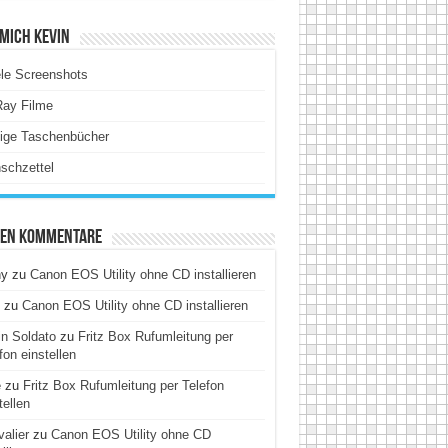
Mich Kevin
le Screenshots
Ray Filme
tige Taschenbücher
schzettel
ten Kommentare
hy
zu
Canon EOS Utility ohne CD installieren
zu
Canon EOS Utility ohne CD installieren
n Soldato
zu
Fritz Box Rufumleitung per
fon einstellen
e
zu
Fritz Box Rufumleitung per Telefon
tellen
alier
zu
Canon EOS Utility ohne CD