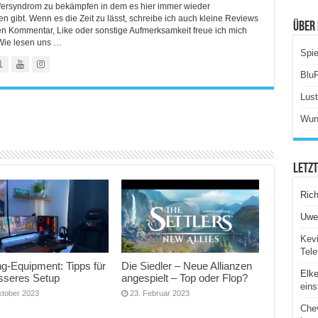
lfersyndrom zu bekämpfen in dem es hier immer wieder
 gibt. Wenn es die Zeit zu lässt, schreibe ich auch kleine Reviews
Über 
en Kommentar, Like oder sonstige Aufmerksamkeit freue ich mich
Wie lesen uns …
Spie
1
Blu
Lus
Wun
Letz
Ric
Uwe
Kevi
Tele
g-Equipment: Tipps für
Die Siedler – Neue Allianzen
Elk
esseres Setup
angespielt – Top oder Flop?
eins
ktober 2023
23. Februar 2023
Chev