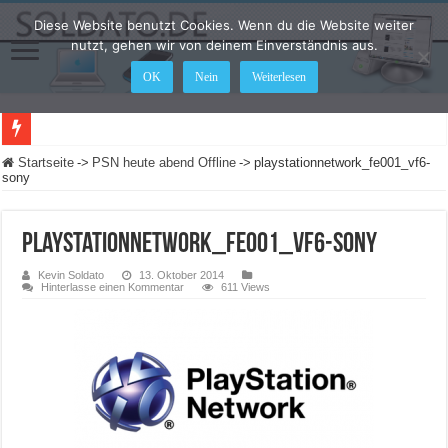
Diese Website benutzt Cookies. Wenn du die Website weiter
nutzt, gehen wir von deinem Einverständnis aus.
OK
Nein
Weiterlesen
Startseite
->
PSN heute abend Offline
->
playstationnetwork_fe001_vf6-
sony
playstationnetwork_fe001_vf6-sony
Kevin Soldato
13. Oktober 2014
Hinterlasse einen Kommentar
611 Views