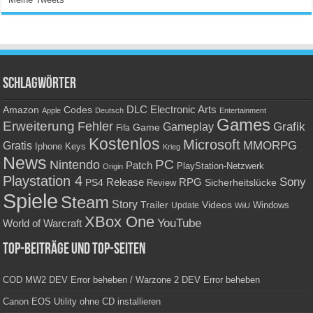
Schlagwörter
Amazon
DLC
Electronic Arts
Codes
Apple
Deutsch
Entertainment
Games
Erweiterung
Fehler
Grafik
Gameplay
Game
Fifa
Kostenlos
Microsoft
Gratis
MMORPG
Keys
Iphone
Krieg
News
PC
Nintendo
Patch
PlayStation-Netzwerk
Origin
Playstation 4
Sony
RPG
PS4
Release
Sicherheitslücke
Review
Spiele
Steam
Story
Trailer
Videos
Update
Windows
WiiU
XBox One
YouTube
World of Warcraft
Top-Beiträge und Top-Seiten
COD MW2 DEV Error beheben / Warzone 2 DEV Error beheben
Canon EOS Utility ohne CD installieren