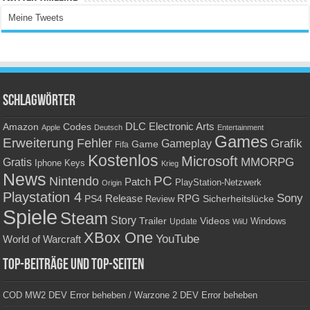
Meine Tweets
Schlagwörter
Amazon
DLC
Electronic Arts
Codes
Apple
Deutsch
Entertainment
Games
Erweiterung
Fehler
Grafik
Gameplay
Game
Fifa
Kostenlos
Microsoft
Gratis
MMORPG
Keys
Iphone
Krieg
News
PC
Nintendo
Patch
PlayStation-Netzwerk
Origin
Playstation 4
Sony
RPG
PS4
Release
Sicherheitslücke
Review
Spiele
Steam
Story
Trailer
Videos
Update
Windows
WiiU
XBox One
YouTube
World of Warcraft
Top-Beiträge und Top-Seiten
COD MW2 DEV Error beheben / Warzone 2 DEV Error beheben