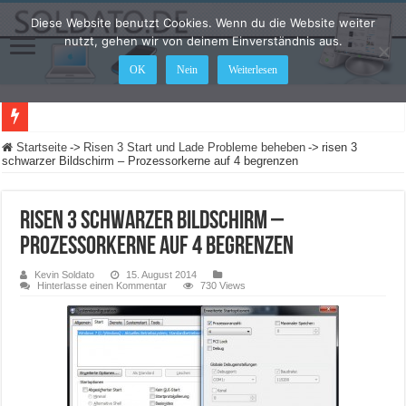
Diese Website benutzt Cookies. Wenn du die Website weiter
nutzt, gehen wir von deinem Einverständnis aus.
OK
Nein
Weiterlesen
LEGO Star Wars: Die Skywalker Saga – Hier sind alle Cheat Codes für das Spiel
Startseite
->
Risen 3 Start und Lade Probleme beheben
->
risen 3
schwarzer Bildschirm – Prozessorkerne auf 4 begrenzen
risen 3 schwarzer Bildschirm –
Prozessorkerne auf 4 begrenzen
Kevin Soldato
15. August 2014
Hinterlasse einen Kommentar
730 Views