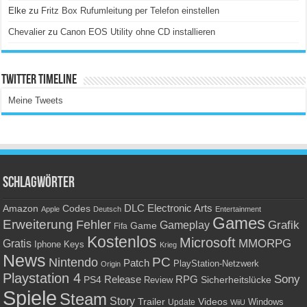
Elke
zu
Fritz Box Rufumleitung per Telefon einstellen
Chevalier
zu
Canon EOS Utility ohne CD installieren
Twitter Timeline
Meine Tweets
Schlagwörter
Amazon
DLC
Electronic Arts
Codes
Apple
Deutsch
Entertainment
Games
Erweiterung
Fehler
Grafik
Gameplay
Game
Fifa
Kostenlos
Microsoft
Gratis
MMORPG
Keys
Iphone
Krieg
News
PC
Nintendo
Patch
PlayStation-Netzwerk
Origin
Playstation 4
Sony
RPG
PS4
Release
Sicherheitslücke
Review
Spiele
Steam
Story
Trailer
Videos
Update
Windows
WiiU