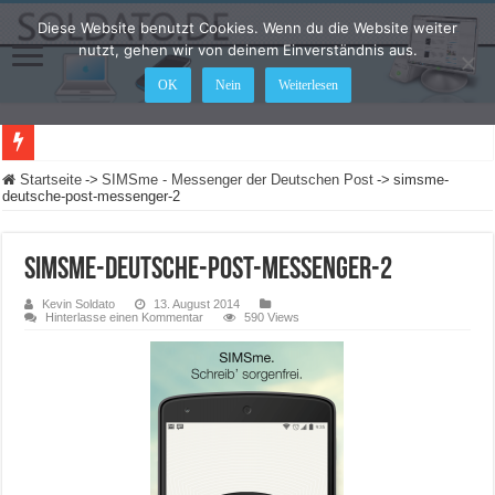
Diese Website benutzt Cookies. Wenn du die Website weiter
nutzt, gehen wir von deinem Einverständnis aus.
OK
Nein
Weiterlesen
Startseite
->
SIMSme - Messenger der Deutschen Post
->
simsme-
deutsche-post-messenger-2
simsme-deutsche-post-messenger-2
Kevin Soldato
13. August 2014
Hinterlasse einen Kommentar
590 Views