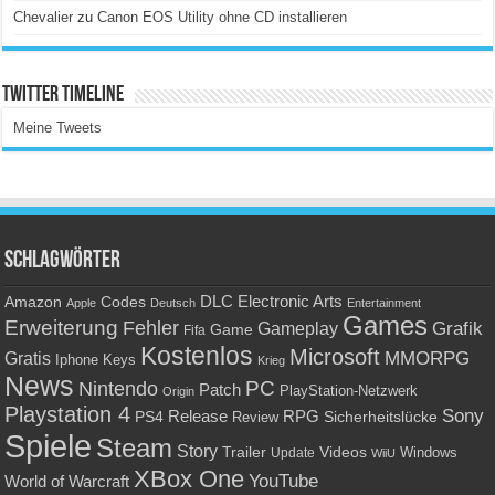
Chevalier
zu
Canon EOS Utility ohne CD installieren
Twitter Timeline
Meine Tweets
Schlagwörter
Amazon
DLC
Electronic Arts
Codes
Apple
Deutsch
Entertainment
Games
Erweiterung
Fehler
Grafik
Gameplay
Game
Fifa
Kostenlos
Microsoft
Gratis
MMORPG
Keys
Iphone
Krieg
News
PC
Nintendo
Patch
PlayStation-Netzwerk
Origin
Playstation 4
Sony
RPG
PS4
Release
Sicherheitslücke
Review
Spiele
Steam
Story
Trailer
Videos
Update
Windows
WiiU
XBox One
YouTube
World of Warcraft