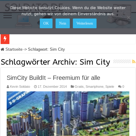
Diese Website benutzt Cookies. Wenn du die Website weiter
nutzt, gehen wir von deinem Einverständnis aus.
OK
Nein
Weiterlesen
LEGO Star Wars: Die Skywalker Saga – Hier sind alle Cheat Codes für das Spiel
Startseite
->
Schlagwort:
Sim City
Schlagwörter Archiv:
Sim City
SimCity BuildIt – Freemium für alle
Kevin Soldato
17. Dezember 2014
Gratis
,
Smartphone
,
Spiele
0