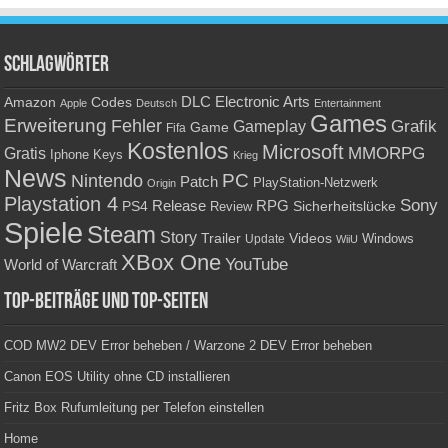
Schlagwörter
Amazon
DLC
Electronic Arts
Codes
Apple
Deutsch
Entertainment
Games
Erweiterung
Fehler
Grafik
Gameplay
Game
Fifa
Kostenlos
Microsoft
Gratis
MMORPG
Keys
Iphone
Krieg
News
PC
Nintendo
Patch
PlayStation-Netzwerk
Origin
Playstation 4
Sony
RPG
PS4
Release
Sicherheitslücke
Review
Spiele
Steam
Story
Trailer
Videos
Update
Windows
WiiU
XBox One
YouTube
World of Warcraft
Top-Beiträge und Top-Seiten
COD MW2 DEV Error beheben / Warzone 2 DEV Error beheben
Canon EOS Utility ohne CD installieren
Fritz Box Rufumleitung per Telefon einstellen
Home