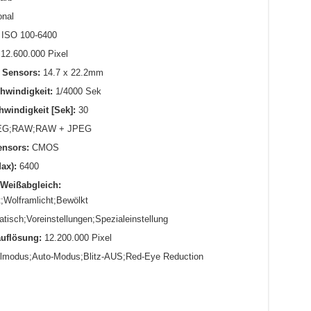
nal
ISO 100-6400
12.600.000 Pixel
 Sensors:
14.7 x 22.2mm
hwindigkeit:
1/4000 Sek
windigkeit [Sek]:
30
G;RAW;RAW + JPEG
ensors:
CMOS
ax):
6400
 Weißabgleich:
t;Wolframlicht;Bewölkt
isch;Voreinstellungen;Spezialeinstellung
uflösung:
12.200.000 Pixel
llmodus;Auto-Modus;Blitz-AUS;Red-Eye Reduction