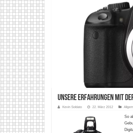
Unsere Erfahrungen mit de
Kevin Soldato
22. März 2012
Allgem
So al
Gebu
Digit