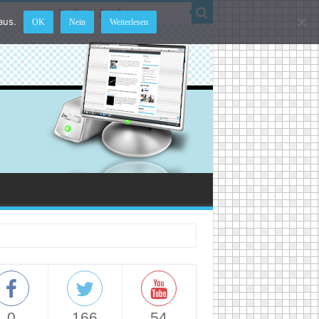
aus.
OK
Nein
Weiterlesen
0
166
54