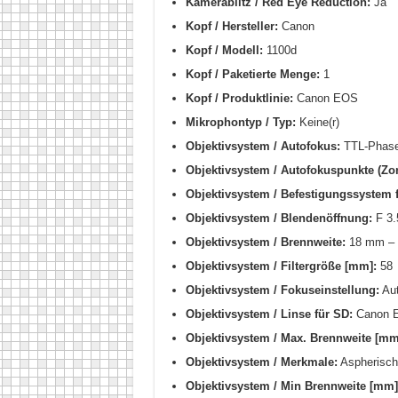
Kamerablitz / Red Eye Reduction:
Ja
Kopf / Hersteller:
Canon
Kopf / Modell:
1100d
Kopf / Paketierte Menge:
1
Kopf / Produktlinie:
Canon EOS
Mikrophontyp / Typ:
Keine(r)
Objektivsystem / Autofokus:
TTL-Phase
Objektivsystem / Autofokuspunkte (Zo
Objektivsystem / Befestigungssystem f
Objektivsystem / Blendenöffnung:
F 3.
Objektivsystem / Brennweite:
18 mm –
Objektivsystem / Filtergröße [mm]:
58
Objektivsystem / Fokuseinstellung:
Aut
Objektivsystem / Linse für SD:
Canon E
Objektivsystem / Max. Brennweite [mm
Objektivsystem / Merkmale:
Aspherisch
Objektivsystem / Min Brennweite [mm]