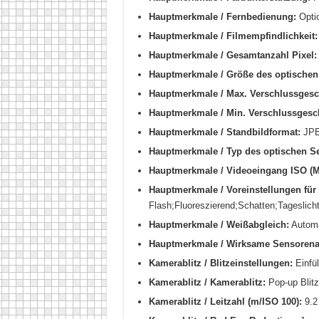
Hauptmerkmale / Fernbedienung:
Optio
Hauptmerkmale / Filmempfindlichkeit:
Hauptmerkmale / Gesamtanzahl Pixel:
Hauptmerkmale / Größe des optischen
Hauptmerkmale / Max. Verschlussgesc
Hauptmerkmale / Min. Verschlussgesch
Hauptmerkmale / Standbildformat:
JPE
Hauptmerkmale / Typ des optischen S
Hauptmerkmale / Videoeingang ISO (M
Hauptmerkmale / Voreinstellungen für
Flash;Fluoreszierend;Schatten;Tageslich
Hauptmerkmale / Weißabgleich:
Automat
Hauptmerkmale / Wirksame Sensorena
Kamerablitz / Blitzeinstellungen:
Einfü
Kamerablitz / Kamerablitz:
Pop-up Blitz
Kamerablitz / Leitzahl (m/ISO 100):
9.2