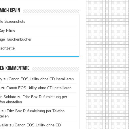
Mich Kevin
le Screenshots
Ray Filme
tige Taschenbücher
schzettel
ten Kommentare
hy
zu
Canon EOS Utility ohne CD installieren
zu
Canon EOS Utility ohne CD installieren
n Soldato
zu
Fritz Box Rufumleitung per
fon einstellen
e
zu
Fritz Box Rufumleitung per Telefon
tellen
alier
zu
Canon EOS Utility ohne CD