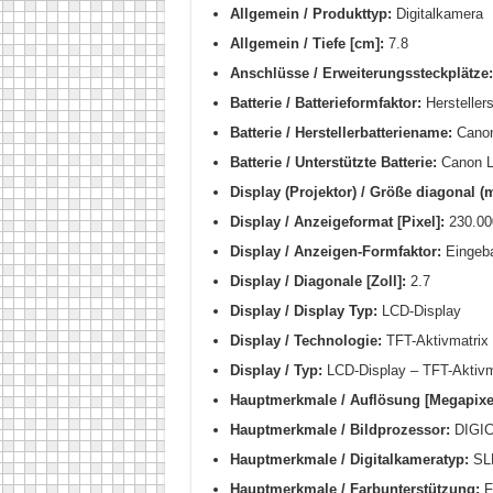
Allgemein / Produkttyp:
Digitalkamera
Allgemein / Tiefe [cm]:
7.8
Anschlüsse / Erweiterungssteckplätze:
Batterie / Batterieformfaktor:
Herstellers
Batterie / Herstellerbatteriename:
Canon
Batterie / Unterstützte Batterie:
Canon L
Display (Projektor) / Größe diagonal (m
Display / Anzeigeformat [Pixel]:
230.00
Display / Anzeigen-Formfaktor:
Eingeb
Display / Diagonale [Zoll]:
2.7
Display / Display Typ:
LCD-Display
Display / Technologie:
TFT-Aktivmatrix
Display / Typ:
LCD-Display – TFT-Aktivma
Hauptmerkmale / Auflösung [Megapixel
Hauptmerkmale / Bildprozessor:
DIGIC
Hauptmerkmale / Digitalkameratyp:
SL
Hauptmerkmale / Farbunterstützung:
F