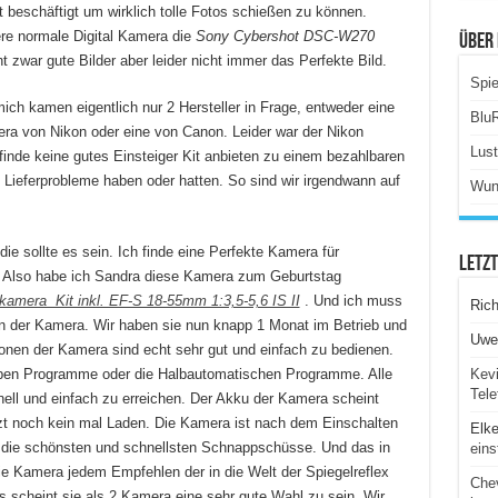
 beschäftigt um wirklich tolle Fotos schießen zu können.
re normale Digital Kamera die
Sony Cybershot DSC-W270
Über 
 zwar gute Bilder aber leider nicht immer das Perfekte Bild.
Spie
ich kamen eigentlich nur 2 Hersteller in Frage, entweder eine
Blu
ra von Nikon oder eine von Canon. Leider war der Nikon
Lus
finde keine gutes Einsteiger Kit anbieten zu einem bezahlbaren
 Lieferprobleme haben oder hatten. So sind wir irgendwann auf
Wun
ie sollte es sein. Ich finde eine Perfekte Kamera für
Letz
lt. Also habe ich Sandra diese Kamera zum Geburtstag
amera Kit inkl. EF-S 18-55mm 1:3,5-5,6 IS II
. Und ich muss
Ric
on der Kamera. Wir haben sie nun knapp 1 Monat im Betrieb und
Uwe
onen der Kamera sind echt sehr gut und einfach zu bedienen.
eben Programme oder die Halbautomatischen Programme. Alle
Kevi
Tele
hnell und einfach zu erreichen. Der Akku der Kamera scheint
etzt noch kein mal Laden. Die Kamera ist nach dem Einschalten
Elk
h die schönsten und schnellsten Schnappschüsse. Und das in
eins
die Kamera jedem Empfehlen der in die Welt der Spiegelreflex
Chev
 scheint sie als 2 Kamera eine sehr gute Wahl zu sein. Wir