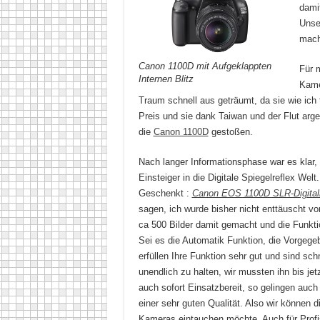
damit
Unse
macht
Canon 1100D mit Aufgeklappten
Für m
Internen Blitz
Kame
Traum schnell aus geträumt, da sie wie ich 
Preis und sie dank Taiwan und der Flut arge
die
Canon 1100D
gestoßen.
Nach langer Informationsphase war es klar, d
Einsteiger in die Digitale Spiegelreflex We
Geschenkt :
Canon EOS 1100D SLR-Digitalk
sagen, ich wurde bisher nicht enttäuscht v
ca 500 Bilder damit gemacht und die Funkti
Sei es die Automatik Funktion, die Vorgeg
erfüllen Ihre Funktion sehr gut und sind sc
unendlich zu halten, wir mussten ihn bis j
auch sofort Einsatzbereit, so gelingen auc
einer sehr guten Qualität. Also wir können 
Kameras eintauchen möchte. Auch für Profis