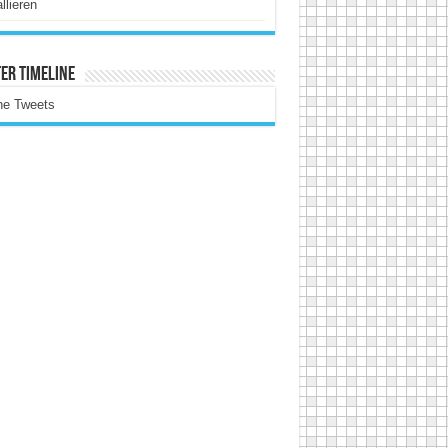
allieren
er Timeline
ne Tweets