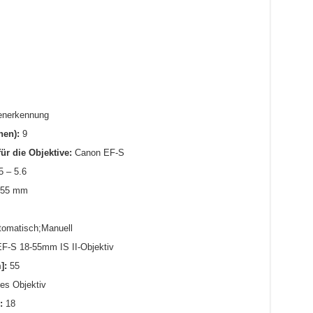
nerkennung
nen):
9
ür die Objektive:
Canon EF-S
5 – 5.6
 55 mm
omatisch;Manuell
F-S 18-55mm IS II-Objektiv
]:
55
es Objektiv
:
18