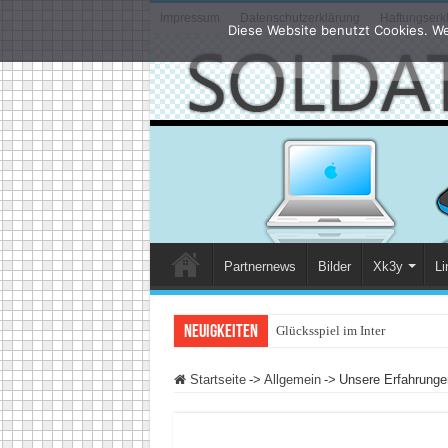
Impressum
Datenschutzerklärung
Haftungserk
Diese Website benutzt Cookies. We
Partnernews
Bilder
Xk3y
Li
Neuigkeiten
Glücksspiel im Internet: Was än
Startseite
->
Allgemein
->
Unsere Erfahrung