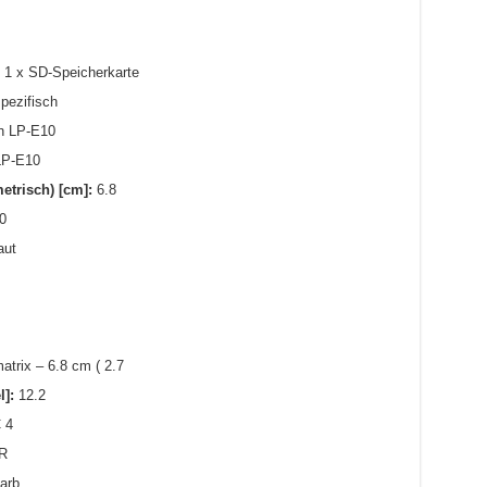
1 x SD-Speicherkarte
pezifisch
 LP-E10
P-E10
etrisch) [cm]:
6.8
0
aut
trix – 6.8 cm ( 2.7
]:
12.2
 4
R
arb