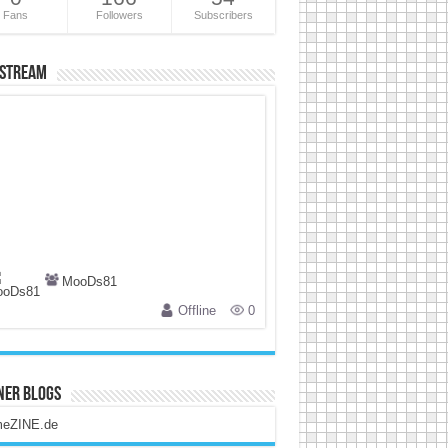
Fans
Followers
Subscribers
 Stream
MooDs81
Offline
0
ner Blogs
eZINE.de