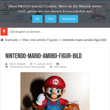
Diese Website benutzt Cookies. Wenn du die Website weiter
nutzt, gehen wir von deinem Einverständnis aus.
OK
Nein
Weiterlesen
Glücksspiel im Internet: Was ändert sic
Startseite
->
Was sind amiibo Figuren
->
nintendo-mario-amiibo-figur-bild
nintendo-mario-amiibo-figur-bild
Kevin Soldato
5. Januar 2015
Hinterlasse einen Kommentar
595 Views