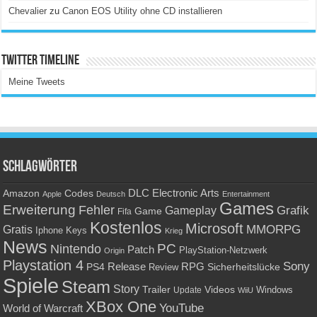
Chevalier
zu
Canon EOS Utility ohne CD installieren
Twitter Timeline
Meine Tweets
Schlagwörter
Amazon
DLC
Electronic Arts
Codes
Apple
Deutsch
Entertainment
Games
Erweiterung
Fehler
Grafik
Gameplay
Game
Fifa
Kostenlos
Microsoft
Gratis
MMORPG
Keys
Iphone
Krieg
News
PC
Nintendo
Patch
PlayStation-Netzwerk
Origin
Playstation 4
Sony
RPG
PS4
Release
Sicherheitslücke
Review
Spiele
Steam
Story
Trailer
Videos
Update
Windows
WiiU
XBox One
YouTube
World of Warcraft