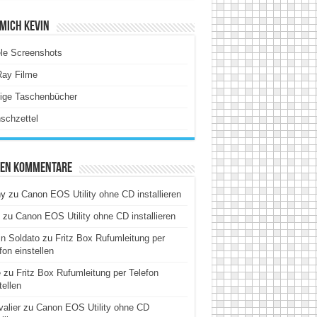
Mich Kevin
le Screenshots
Ray Filme
tige Taschenbücher
schzettel
ten Kommentare
hy
zu
Canon EOS Utility ohne CD installieren
zu
Canon EOS Utility ohne CD installieren
n Soldato
zu
Fritz Box Rufumleitung per
fon einstellen
e
zu
Fritz Box Rufumleitung per Telefon
tellen
alier
zu
Canon EOS Utility ohne CD