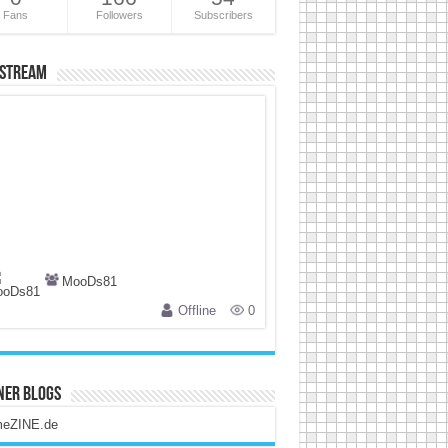
Fans
Followers
Subscribers
 Stream
MooDs81
Offline
0
ner Blogs
eZINE.de