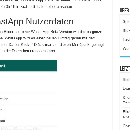
 und Benutzer von WhatsApp dank der neuen
EU Datenschutz-
.05.18 in Kraft tritt, bald selber einsehen.
Über 
stApp Nutzerdaten
Spie
Blu
n Bilder aus einer Whats App Beta Version wie dieses ganze
 bei WhatsApp wird es einen neuen Eintrag geben mit dem
Lus
iner Daten. Klickt / Drück man auf diesen Menüpunkt gelangt
Wun
ich die Daten herunterladen kann.
Letz
Ric
Uwe
Kevi
Tele
Elk
eins
Chev