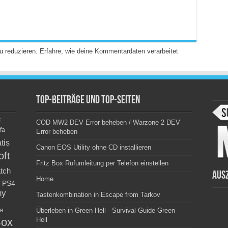
u reduzieren.
Erfahre, wie deine Kommentardaten verarbeitet
Top-Beiträge und Top-Seiten
c
COD MW2 DEV Error beheben / Warzone 2 DEV
fa
Error beheben
tis
Canon EOS Utility ohne CD installieren
oft
Fritz Box Rufumleitung per Telefon einstellen
tch
Aus
Home
PS4
ny
Tastenkombination in Escape from Tarkov
e
Überleben in Green Hell - Survival Guide Green
ox
Hell