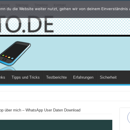
lärung
Sitemap
Timeline
Kontakt
nn du die Website weiter nutzt, gehen wir von deinem Einverständnis 
nks
Tipps und Tricks
Testberichte
Erfahrungen
Sicherheit
dert s
p über mich – WhatsApp User Daten Download