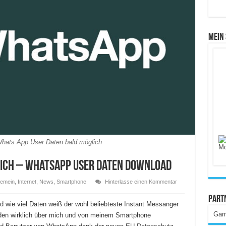
Mein
hats App User Daten bald möglich
ich – WhatsApp User Daten Download
gemein
,
Internet
,
News
,
Smartphone
Hinterlasse einen Kommentar
Part
 wie viel Daten weiß der wohl beliebteste Instant Messanger
Gam
rden wirklich über mich und von meinem Smartphone