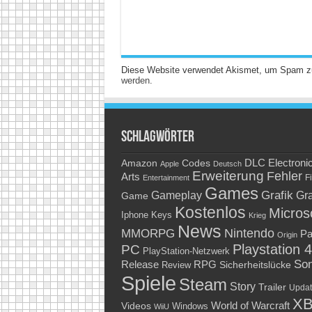
Diese Website verwendet Akismet, um Spam z
werden.
Schlagwörter
Amazon
DLC
Electroni
Codes
Apple
Deutsch
Erweiterung
Fehler
Arts
Fi
Entertainment
Games
Grafik
Gra
Gameplay
Game
Kostenlos
Micros
Keys
Iphone
Krieg
News
Nintendo
MMORPG
Pa
Origin
Playstation 4
PC
PlayStation-Netzwerk
So
RPG
Release
Sicherheitslücke
Review
Spiele
Steam
Story
Trailer
Updat
XB
World of Warcraft
Videos
Windows
WiiU