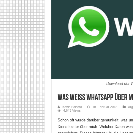
Download der W
Was weiß WhatsApp über m
Kevin Soldato
18. Februar 2018
All
4,643 Views
Schon oft wurde darüber gemunkelt, was und
Dienstleister über mich. Welcher Daten we