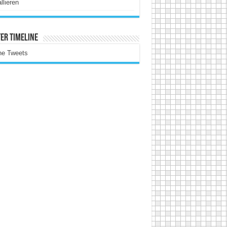
allieren
er Timeline
ne Tweets