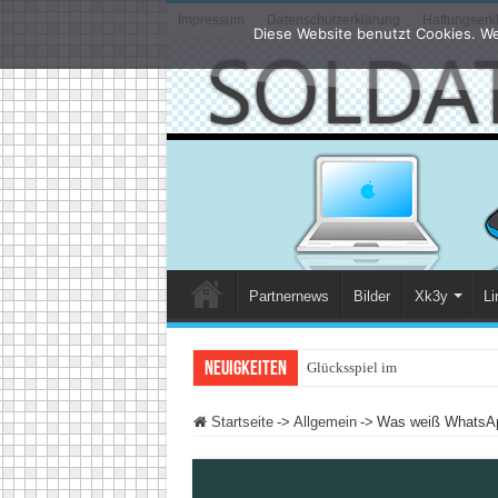
Impressum
Datenschutzerklärung
Haftungserk
Diese Website benutzt Cookies. We
Partnernews
Bilder
Xk3y
Li
Neuigkeiten
Glücksspiel im Internet: Was än
Startseite
->
Allgemein
->
Was weiß WhatsAp