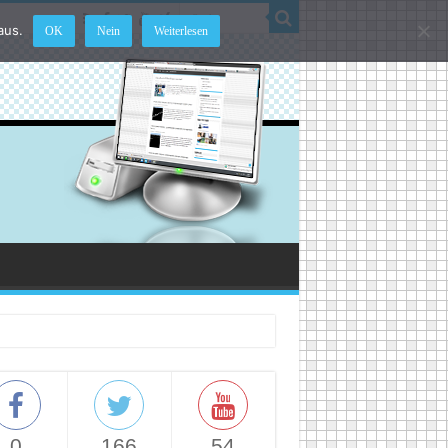
aus.
OK
Nein
Weiterlesen
0
166
54