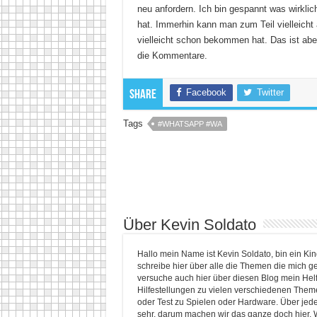
neu anfordern. Ich bin gespannt was wirklic
hat. Immerhin kann man zum Teil vielleich
vielleicht schon bekommen hat. Das ist aber
die Kommentare.
Facebook
Twitter
Share
Tags
#WHATSAPP #WA
Über Kevin Soldato
Hallo mein Name ist Kevin Soldato, bin ein K
schreibe hier über alle die Themen die mich ge
versuche auch hier über diesen Blog mein He
Hilfestellungen zu vielen verschiedenen Themen
oder Test zu Spielen oder Hardware. Über jed
sehr, darum machen wir das ganze doch hier. 