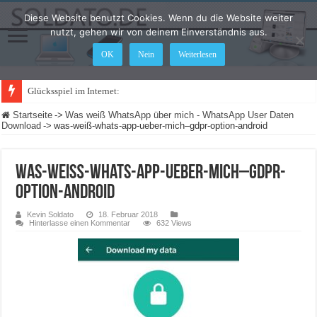
Diese Website benutzt Cookies. Wenn du die Website weiter
nutzt, gehen wir von deinem Einverständnis aus.
OK
Nein
Weiterlesen
Glücksspiel im Internet: Was ändert sich
Startseite
->
Was weiß WhatsApp über mich - WhatsApp User Daten
Download
->
was-weiß-whats-app-ueber-mich–gdpr-option-android
was-weiß-whats-app-ueber-mich–gdpr-
option-android
Kevin Soldato
18. Februar 2018
Hinterlasse einen Kommentar
632 Views