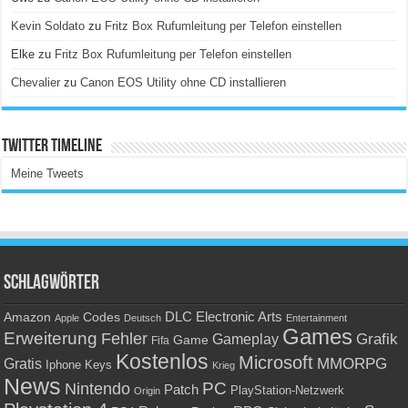
Kevin Soldato
zu
Fritz Box Rufumleitung per Telefon einstellen
Elke
zu
Fritz Box Rufumleitung per Telefon einstellen
Chevalier
zu
Canon EOS Utility ohne CD installieren
Twitter Timeline
Meine Tweets
Schlagwörter
Amazon
DLC
Electronic Arts
Codes
Apple
Deutsch
Entertainment
Games
Erweiterung
Fehler
Grafik
Gameplay
Game
Fifa
Kostenlos
Microsoft
Gratis
MMORPG
Keys
Iphone
Krieg
News
PC
Nintendo
Patch
PlayStation-Netzwerk
Origin