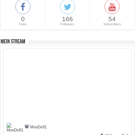
0
166
54
Fans
Followers
Subscribers
Mein Stream
MooDs81