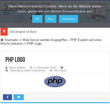
Diese Website benutzt Cookies. Wenn du die Website weiter
nutzt, gehen wir von deinem Einverständnis aus.
OK
Nein
Weiterlesen
Glücksspiel im Internet: Was ändert
Startseite
->
Web-Server werden Angegriffen - PHP Exploit seit einer
Woche bekannt
->
PHP Logo
PHP Logo
Kevin Soldato
6. November 2013
Hinterlasse einen Kommentar
662 Views