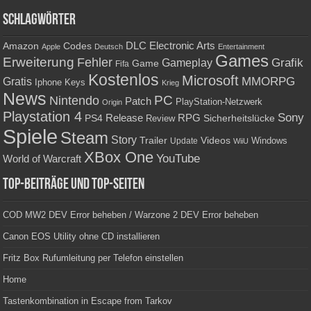
Schlagwörter
Amazon
DLC
Electronic Arts
Codes
Apple
Deutsch
Entertainment
Games
Erweiterung
Fehler
Grafik
Gameplay
Game
Fifa
Kostenlos
Microsoft
Gratis
MMORPG
Keys
Iphone
Krieg
News
PC
Nintendo
Patch
PlayStation-Netzwerk
Origin
Playstation 4
Sony
RPG
PS4
Release
Sicherheitslücke
Review
Spiele
Steam
Story
Trailer
Videos
Update
Windows
WiiU
XBox One
YouTube
World of Warcraft
Top-Beiträge und Top-Seiten
COD MW2 DEV Error beheben / Warzone 2 DEV Error beheben
Canon EOS Utility ohne CD installieren
Fritz Box Rufumleitung per Telefon einstellen
Home
Tastenkombination in Escape from Tarkov