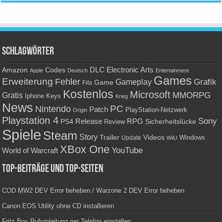
Schlagwörter
Amazon
DLC
Electronic Arts
Codes
Apple
Deutsch
Entertainment
Games
Erweiterung
Fehler
Grafik
Gameplay
Game
Fifa
Kostenlos
Microsoft
Gratis
MMORPG
Keys
Iphone
Krieg
News
PC
Nintendo
Patch
PlayStation-Netzwerk
Origin
Playstation 4
Sony
RPG
PS4
Release
Sicherheitslücke
Review
Spiele
Steam
Story
Trailer
Videos
Update
Windows
WiiU
XBox One
YouTube
World of Warcraft
Top-Beiträge und Top-Seiten
COD MW2 DEV Error beheben / Warzone 2 DEV Error beheben
Canon EOS Utility ohne CD installieren
Fritz Box Rufumleitung per Telefon einstellen